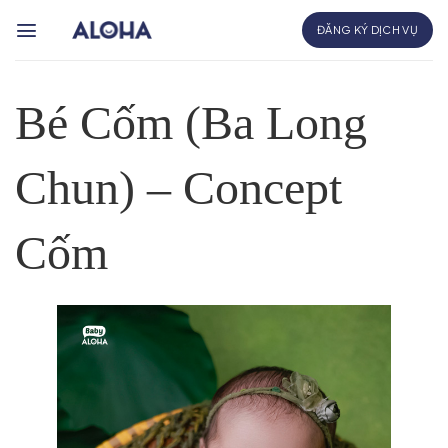
Bỏ
ĐĂNG KÝ DỊCH VỤ
qua
nội
dung
Bé Cốm (Ba Long
Chun) – Concept
Cốm