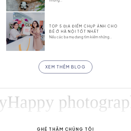
những...
TOP 5 ĐỊA ĐIỂM CHỤP ẢNH CHO
BÉ Ở HÀ NỘI TỐT NHẤT
Nếu các ba mẹ đang tìm kiếm những...
XEM THÊM BLOG
ppy photographyH
GHÉ THĂM CHÚNG TÔI