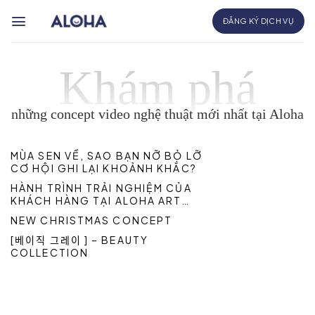
Bỏ
ĐĂNG KÝ DỊCH VỤ
qua
nội
Khám phá
dung
những concept video nghệ thuật mới nhất tại Aloha
MÙA SEN VỀ, SAO BẠN NỠ BỎ LỠ
CƠ HỘI GHI LẠI KHOẢNH KHẮC?
HÀNH TRÌNH TRẢI NGHIỆM CỦA
KHÁCH HÀNG TẠI ALOHA ART
SAIGON
NEW CHRISTMAS CONCEPT
[베이직 그레이 ] – BEAUTY
COLLECTION