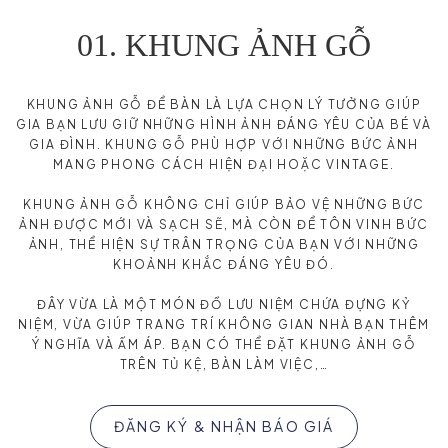
01. KHUNG ẢNH GỖ
KHUNG ẢNH GỖ ĐỂ BÀN LÀ LỰA CHỌN LÝ TƯỞNG GIÚP
GIA BẠN LƯU GIỮ NHỮNG HÌNH ẢNH ĐÁNG YÊU CỦA BÉ VÀ
GIA ĐÌNH. KHUNG GỖ PHÙ HỢP VỚI NHỮNG BỨC ẢNH
MANG PHONG CÁCH HIỆN ĐẠI HOẶC VINTAGE.
KHUNG ẢNH GỖ KHÔNG CHỈ GIÚP BẢO VỆ NHỮNG BỨC
ẢNH ĐƯỢC MỚI VÀ SẠCH SẼ, MÀ CÒN ĐỂ TÔN VINH BỨC
ẢNH, THỂ HIỆN SỰ TRÂN TRỌNG CỦA BẠN VỚI NHỮNG
KHOẢNH KHẮC ĐÁNG YÊU ĐÓ.
ĐÂY VỪA LÀ MỘT MÓN ĐỒ LƯU NIỆM CHỨA ĐỰNG KỶ
NIỆM, VỪA GIÚP TRANG TRÍ KHÔNG GIAN NHÀ BẠN THÊM
Ý NGHĨA VÀ ẤM ÁP. BẠN CÓ THỂ ĐẶT KHUNG ẢNH GỖ
TRÊN TỦ KỆ, BÀN LÀM VIỆC,…
ĐĂNG KÝ & NHẬN BÁO GIÁ