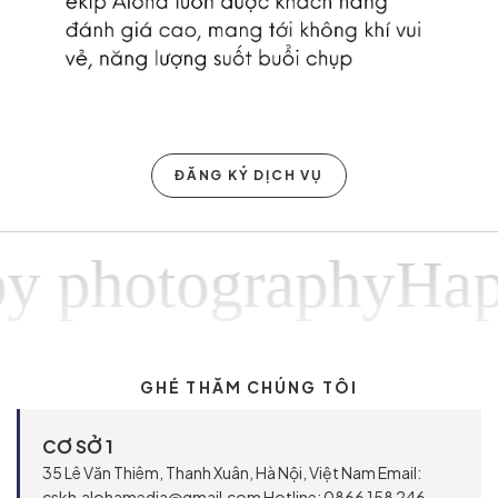
ĐĂNG KÝ DỊCH VỤ
otographyHappy p
GHÉ THĂM CHÚNG TÔI
CƠ SỞ 1
35 Lê Văn Thiêm, Thanh Xuân, Hà Nội, Việt Nam Email:
cskh.alohamedia@gmail.com Hotline: 0866 158 246