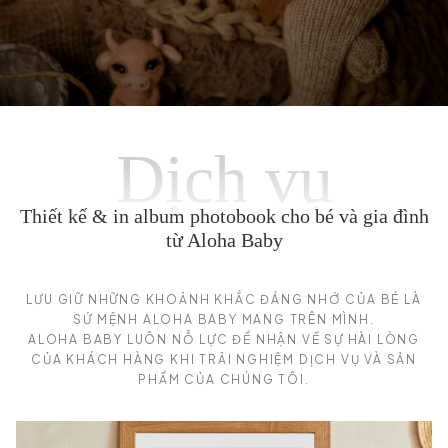
Mang cả studio
về nhà cho bé
Dịch vụ
Thiết kế & in album photobook cho bé và gia đình
từ Aloha Baby
LƯU GIỮ NHỮNG KHOẢNH KHẮC ĐÁNG NHỚ CỦA BÉ LÀ
SỨ MỆNH ALOHA BABY MANG TRÊN MÌNH.
ALOHA BABY LUÔN NỖ LỰC ĐỂ NHẬN VỀ SỰ HÀI LÒNG
CỦA KHÁCH HÀNG KHI TRẢI NGHIỆM DỊCH VỤ VÀ SẢN
PHẨM CỦA CHÚNG TÔI.