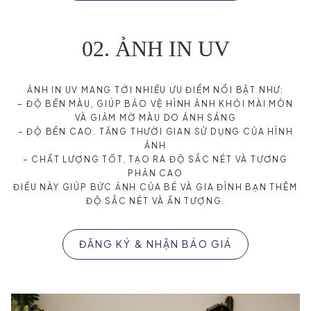
02. ẢNH IN UV
ẢNH IN UV MANG TỚI NHIỀU ƯU ĐIỂM NỔI BẬT NHƯ:
– ĐỘ BỀN MÀU, GIÚP BẢO VỆ HÌNH ẢNH KHỎI MÀI MÒN
VÀ GIẢM MỜ MÀU DO ÁNH SÁNG
– ĐỘ BỀN CAO. TĂNG THƯỜI GIAN SỬ DỤNG CỦA HÌNH
ẢNH
– CHẤT LƯỢNG TỐT, TẠO RA ĐỘ SẮC NÉT VÀ TƯƠNG
PHẢN CAO
ĐIỀU NÀY GIÚP BỨC ẢNH CỦA BÉ VÀ GIA ĐÌNH BẠN THÊM
ĐỘ SẮC NÉT VÀ ẤN TƯỢNG.
ĐĂNG KÝ & NHẬN BÁO GIÁ