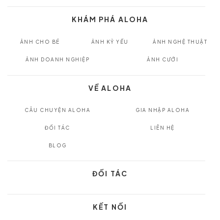
KHÁM PHÁ ALOHA
ẢNH CHO BÉ
ẢNH KỶ YẾU
ẢNH NGHỆ THUẬT
ẢNH DOANH NGHIỆP
ẢNH CƯỚI
VỀ ALOHA
CÂU CHUYỆN ALOHA
GIA NHẬP ALOHA
ĐỐI TÁC
LIÊN HỆ
BLOG
ĐỐI TÁC
KẾT NỐI