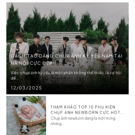
CÁCH TẠO DÁNG CHỤP ẢNH KỶ YẾU NAM TẠI
HÀ NỘI CỰC ĐẸP
Việc chụp ảnh kỷ yếu là một phần không thể thiếu, là cơ hội
để...
12/03/2025
THAM KHẢO TOP 10 PHỤ KIỆN
CHỤP ẢNH NEWBORN CỰC HOT
CHO BÉ
Chụp ảnh newborn đang là một trong
những...