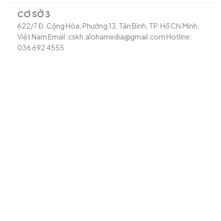
CƠ SỞ 3
622/7 Đ. Cộng Hòa, Phường 13, Tân Bình, TP. Hồ Chí Minh,
Việt Nam Email: cskh.alohamedia@gmail.com Hotline:
036 692 4555