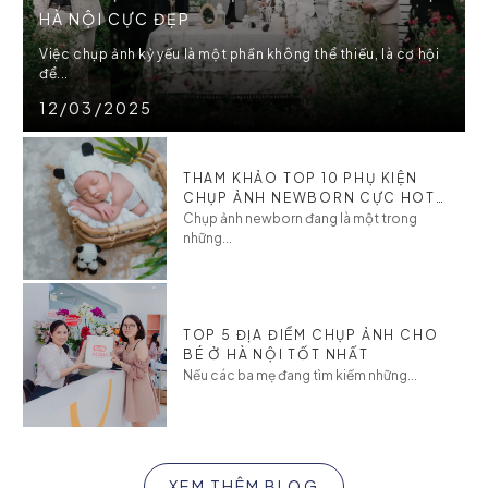
HÀ NỘI CỰC ĐẸP
Việc chụp ảnh kỷ yếu là một phần không thể thiếu, là cơ hội
để...
12/03/2025
THAM KHẢO TOP 10 PHỤ KIỆN
CHỤP ẢNH NEWBORN CỰC HOT
CHO BÉ
Chụp ảnh newborn đang là một trong
những...
TOP 5 ĐỊA ĐIỂM CHỤP ẢNH CHO
BÉ Ở HÀ NỘI TỐT NHẤT
Nếu các ba mẹ đang tìm kiếm những...
XEM THÊM BLOG