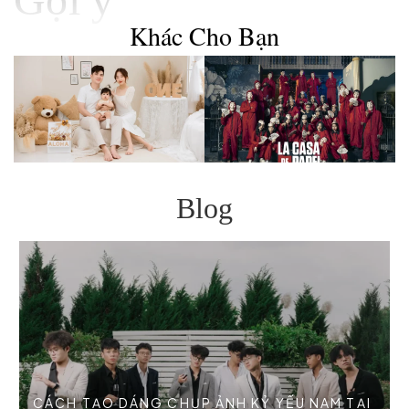
Khác Cho Bạn
Blog
CÁCH TẠO DÁNG CHỤP ẢNH KỶ YẾU NAM TẠI