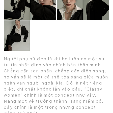
Người phụ nữ đẹp là khi họ luôn có một sự
tự tin nhất định vào chính bản thân mình.
Chẳng cần son phấn, chẳng cần diện sang,
họ vẫn sẽ là một cá thể tỏa sáng giữa muôn
ngàn vạn người ngoài kia. Đó là nét riêng
biệt, khí chất không lẫn vào đâu. “Classy
women” chính là một concept như vậy.
Mang một vẻ trưởng thành, sang hiếm có,
đây chính là một trong những concept