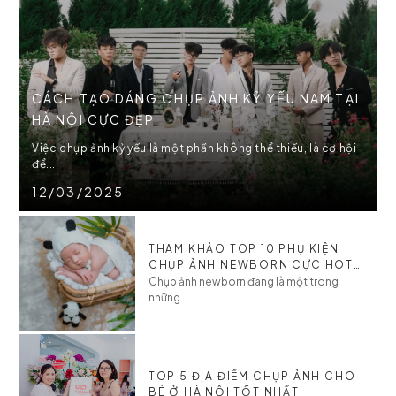
CÁCH TẠO DÁNG CHỤP ẢNH KỶ YẾU NAM TẠI
HÀ NỘI CỰC ĐẸP
Việc chụp ảnh kỷ yếu là một phần không thể thiếu, là cơ hội
để...
12/03/2025
THAM KHẢO TOP 10 PHỤ KIỆN
CHỤP ẢNH NEWBORN CỰC HOT
CHO BÉ
Chụp ảnh newborn đang là một trong
những...
TOP 5 ĐỊA ĐIỂM CHỤP ẢNH CHO
BÉ Ở HÀ NỘI TỐT NHẤT