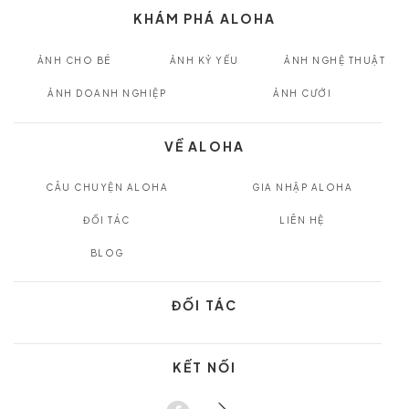
KHÁM PHÁ ALOHA
ẢNH CHO BÉ
ẢNH KỶ YẾU
ẢNH NGHỆ THUẬT
ẢNH DOANH NGHIỆP
ẢNH CƯỚI
VỀ ALOHA
CÂU CHUYỆN ALOHA
GIA NHẬP ALOHA
ĐỐI TÁC
LIÊN HỆ
BLOG
ĐỐI TÁC
KẾT NỐI