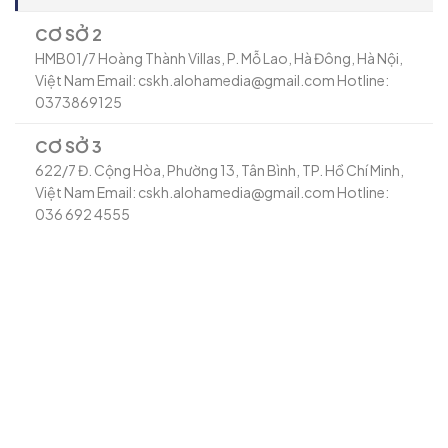
CƠ SỞ 2
HMB01/7 Hoàng Thành Villas, P. Mỗ Lao, Hà Đông, Hà Nội,
Việt Nam Email: cskh.alohamedia@gmail.com Hotline:
0373869125
CƠ SỞ 3
622/7 Đ. Cộng Hòa, Phường 13, Tân Bình, TP. Hồ Chí Minh,
Việt Nam Email: cskh.alohamedia@gmail.com Hotline:
036 692 4555