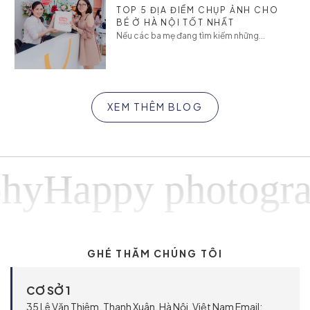
TOP 5 ĐỊA ĐIỂM CHỤP ẢNH CHO
BÉ Ở HÀ NỘI TỐT NHẤT
Nếu các ba mẹ đang tìm kiếm những...
XEM THÊM BLOG
Happy photograph
GHÉ THĂM CHÚNG TÔI
CƠ SỞ 1
35 Lê Văn Thiêm, Thanh Xuân, Hà Nội, Việt Nam Email: