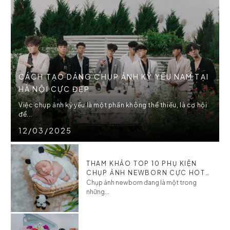
CÁCH TẠO DÁNG CHỤP ẢNH KỶ YẾU NAM TẠI
HÀ NỘI CỰC ĐẸP
Việc chụp ảnh kỷ yếu là một phần không thể thiếu, là cơ hội
để...
12/03/2025
THAM KHẢO TOP 10 PHỤ KIỆN
CHỤP ẢNH NEWBORN CỰC HOT
CHO BÉ
Chụp ảnh newborn đang là một trong
những...