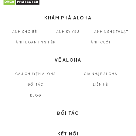
KHÁM PHÁ ALOHA
ẢNH CHO BÉ
ẢNH KỶ YẾU
ẢNH NGHỆ THUẬT
ẢNH DOANH NGHIỆP
ẢNH CƯỚI
VỀ ALOHA
CÂU CHUYỆN ALOHA
GIA NHẬP ALOHA
ĐỐI TÁC
LIÊN HỆ
BLOG
ĐỐI TÁC
KẾT NỐI