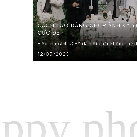
CÁCH TẠO DÁNG CHỤP ẢNH KỶ YẾ
CỰC ĐẸP
Việc chụp ảnh kỷ yếu là một phần không thể thi
12/03/2025
photog