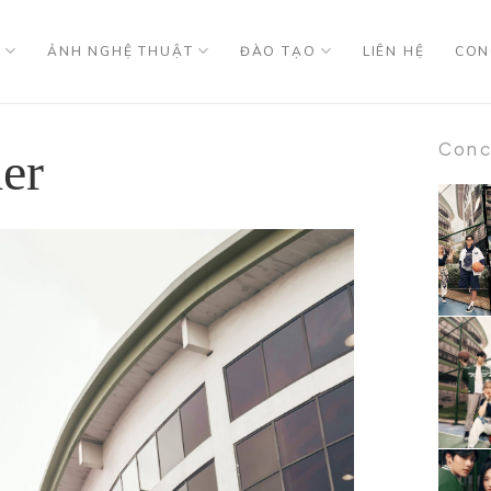
U
ẢNH NGHỆ THUẬT
ĐÀO TẠO
LIÊN HỆ
CON
Conc
er