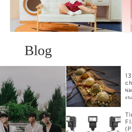
Blog
13
c
Nă
stu
Tì
Fl
(P