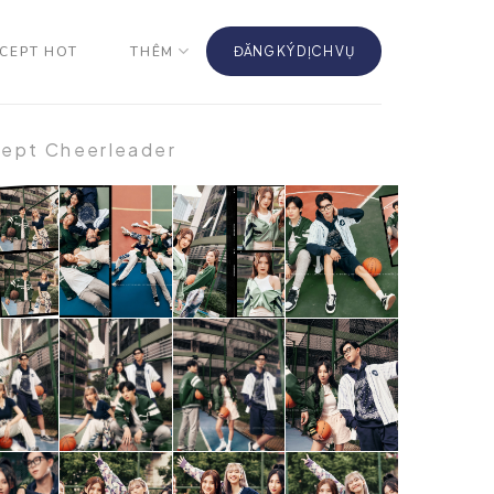
CEPT HOT
THÊM
ĐĂNG KÝ DỊCH VỤ
ept Cheerleader