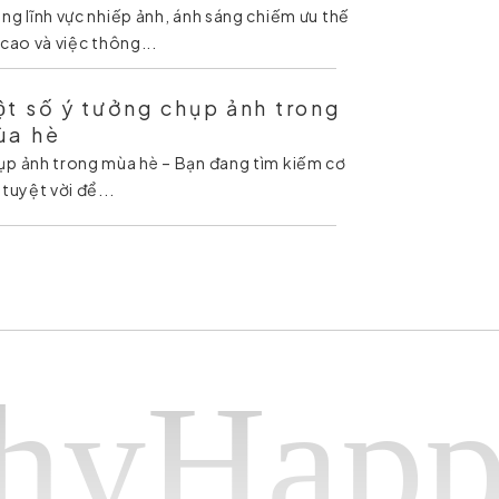
ng lĩnh vực nhiếp ảnh, ánh sáng chiếm ưu thế
 cao và việc thông...
̣t số ý tưởng chụp ảnh trong
̀a hè
̣p ảnh trong mùa hè – Bạn đang tìm kiếm cơ
 tuyệt vời để...
appy ph