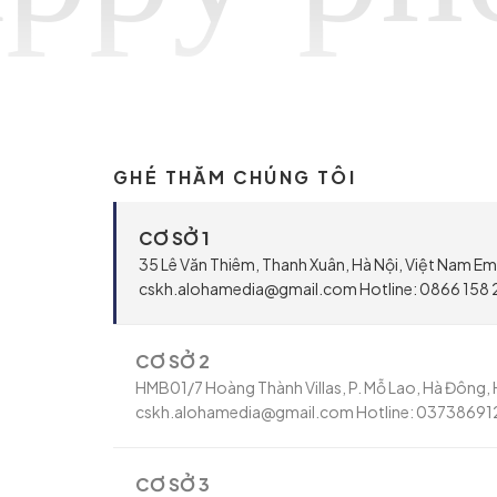
GHÉ THĂM CHÚNG TÔI
CƠ SỞ 1
35 Lê Văn Thiêm, Thanh Xuân, Hà Nội, Việt Nam Ema
cskh.alohamedia@gmail.com Hotline: 0866 158 
CƠ SỞ 2
HMB01/7 Hoàng Thành Villas, P. Mỗ Lao, Hà Đông, H
cskh.alohamedia@gmail.com Hotline: 03738691
CƠ SỞ 3