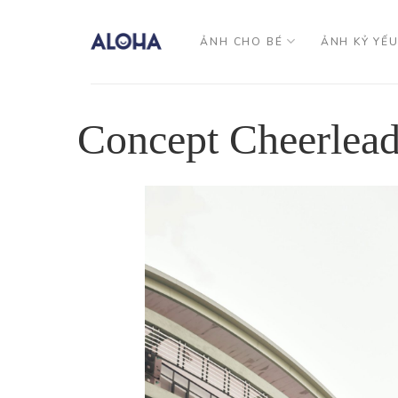
Bỏ
qua
ẢNH CHO BÉ
ẢNH KỶ YẾ
nội
dung
Concept Cheerlead