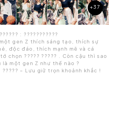
?????? : ???????????
một gen Z thích sáng tạo, thích sự
mẻ, độc đáo, thích mạnh mẽ và cá
 tớ chọn ????? ????? . Còn cậu thì sao
u là một gen Z như thế nào ?
 ????? – Lưu giữ trọn khoảnh khắc !