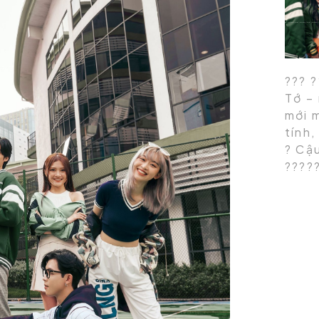
??? ?
Tớ – 
mới 
tính,
? Cậ
?????