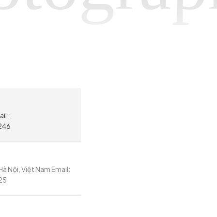
il:
246
à Nội, Việt Nam Email:
25