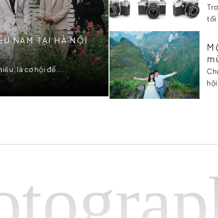
Tro
tối
U NAM TẠI HÀ NỘI
Mô
mu
ếu, là cơ hội để...
Chu
hội
raphyH