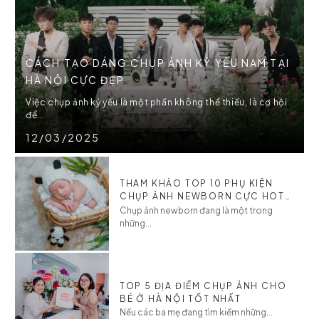
CÁCH TẠO DÁNG CHỤP ẢNH KỶ YẾU NAM TẠI
HÀ NỘI CỰC ĐẸP
Việc chụp ảnh kỷ yếu là một phần không thể thiếu, là cơ hội
để...
12/03/2025
THAM KHẢO TOP 10 PHỤ KIỆN
CHỤP ẢNH NEWBORN CỰC HOT
CHO BÉ
Chụp ảnh newborn đang là một trong
những...
TOP 5 ĐỊA ĐIỂM CHỤP ẢNH CHO
BÉ Ở HÀ NỘI TỐT NHẤT
Nếu các ba mẹ đang tìm kiếm những...