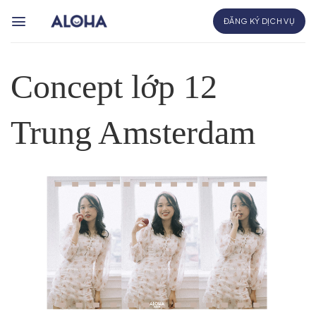
Bỏ
ĐĂNG KÝ DỊCH VỤ
qua
nội
dung
Concept lớp 12
Trung Amsterdam