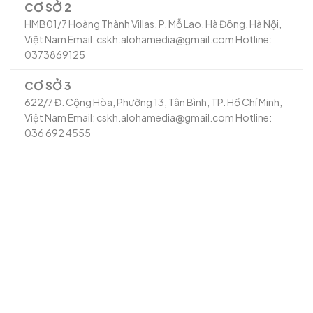
CƠ SỞ 2
HMB01/7 Hoàng Thành Villas, P. Mỗ Lao, Hà Đông, Hà Nội,
Việt Nam Email: cskh.alohamedia@gmail.com Hotline:
0373869125
CƠ SỞ 3
622/7 Đ. Cộng Hòa, Phường 13, Tân Bình, TP. Hồ Chí Minh,
Việt Nam Email: cskh.alohamedia@gmail.com Hotline:
036 692 4555