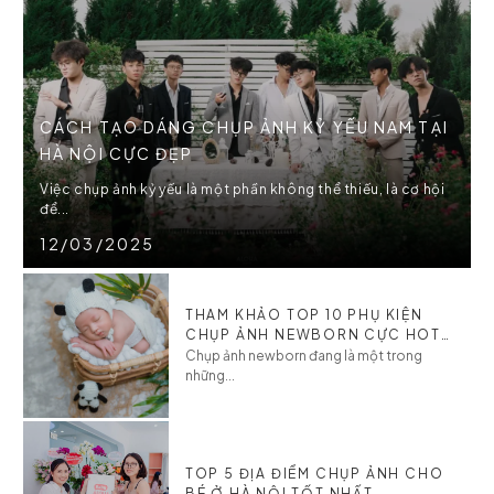
CÁCH TẠO DÁNG CHỤP ẢNH KỶ YẾU NAM TẠI
HÀ NỘI CỰC ĐẸP
Việc chụp ảnh kỷ yếu là một phần không thể thiếu, là cơ hội
để...
12/03/2025
THAM KHẢO TOP 10 PHỤ KIỆN
CHỤP ẢNH NEWBORN CỰC HOT
CHO BÉ
Chụp ảnh newborn đang là một trong
những...
TOP 5 ĐỊA ĐIỂM CHỤP ẢNH CHO
BÉ Ở HÀ NỘI TỐT NHẤT