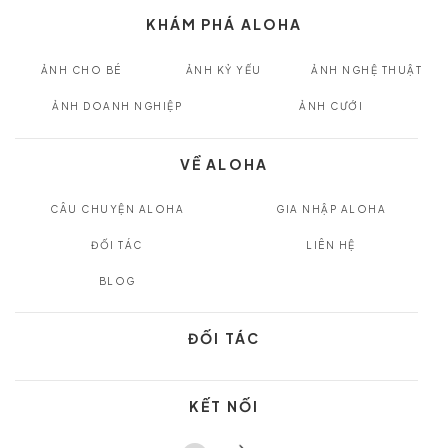
KHÁM PHÁ ALOHA
ẢNH CHO BÉ
ẢNH KỶ YẾU
ẢNH NGHỆ THUẬT
ẢNH DOANH NGHIỆP
ẢNH CƯỚI
VỀ ALOHA
CÂU CHUYỆN ALOHA
GIA NHẬP ALOHA
ĐỐI TÁC
LIÊN HỆ
BLOG
ĐỐI TÁC
KẾT NỐI