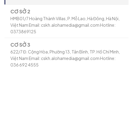
CƠ SỞ 2
HMB01/7 Hoàng Thành Villas, P. Mỗ Lao, Hà Đông, Hà Nội,
Việt Nam Email: cskh.alohamedia@gmail.com Hotline:
0373869125
CƠ SỞ 3
622/7 Đ. Cộng Hòa, Phường 13, Tân Bình, TP. Hồ Chí Minh,
Việt Nam Email: cskh.alohamedia@gmail.com Hotline:
036 692 4555