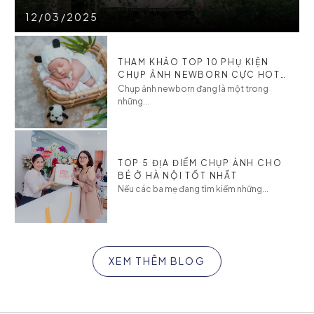
12/03/2025
THAM KHẢO TOP 10 PHỤ KIỆN
CHỤP ẢNH NEWBORN CỰC HOT
CHO BÉ
Chụp ảnh newborn đang là một trong
những...
TOP 5 ĐỊA ĐIỂM CHỤP ẢNH CHO
BÉ Ở HÀ NỘI TỐT NHẤT
Nếu các ba mẹ đang tìm kiếm những...
XEM THÊM BLOG