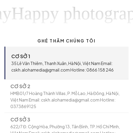
appy photography
GHÉ THĂM CHÚNG TÔI
CƠ SỞ 1
35 Lê Văn Thiêm, Thanh Xuân, Hà Nội, Việt Nam Email:
cskh.alohamedia@gmail.com Hotline: 0866 158 246
CƠ SỞ 2
HMB01/7 Hoàng Thành Villas, P. Mỗ Lao, Hà Đông, Hà Nội,
Việt Nam Email: cskh.alohamedia@gmail.com Hotline:
0373869125
CƠ SỞ 3
622/7 Đ. Cộng Hòa, Phường 13, Tân Bình, TP. Hồ Chí Minh,
Việt Nam Email: cskh.alohamedia@gmail.com Hotline: