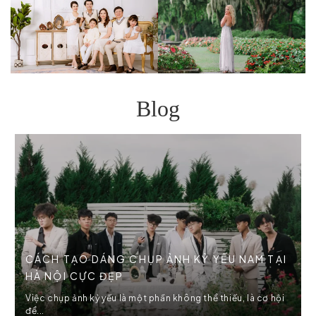
Blog
CÁCH TẠO DÁNG CHỤP ẢNH KỶ YẾU NAM TẠI
HÀ NỘI CỰC ĐẸP
Việc chụp ảnh kỷ yếu là một phần không thể thiếu, là cơ hội
để...