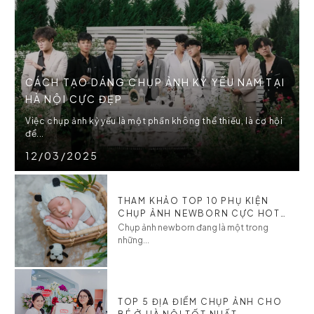
CÁCH TẠO DÁNG CHỤP ẢNH KỶ YẾU NAM TẠI
HÀ NỘI CỰC ĐẸP
Việc chụp ảnh kỷ yếu là một phần không thể thiếu, là cơ hội
để...
12/03/2025
THAM KHẢO TOP 10 PHỤ KIỆN
CHỤP ẢNH NEWBORN CỰC HOT
CHO BÉ
Chụp ảnh newborn đang là một trong
những...
TOP 5 ĐỊA ĐIỂM CHỤP ẢNH CHO