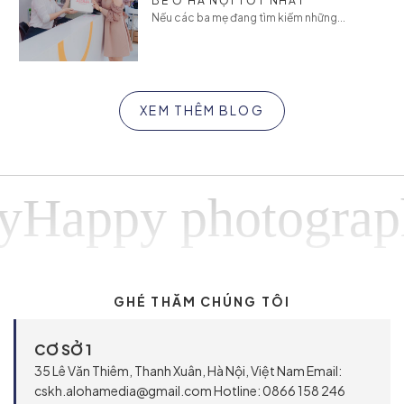
BÉ Ở HÀ NỘI TỐT NHẤT
Nếu các ba mẹ đang tìm kiếm những...
XEM THÊM BLOG
ppy photographyH
GHÉ THĂM CHÚNG TÔI
CƠ SỞ 1
35 Lê Văn Thiêm, Thanh Xuân, Hà Nội, Việt Nam Email:
cskh.alohamedia@gmail.com Hotline: 0866 158 246