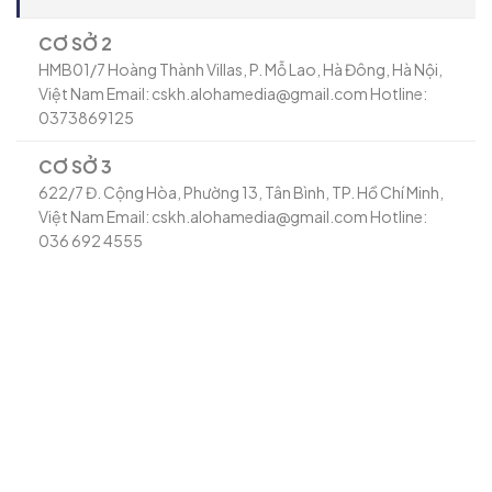
CƠ SỞ 2
HMB01/7 Hoàng Thành Villas, P. Mỗ Lao, Hà Đông, Hà Nội,
Việt Nam Email: cskh.alohamedia@gmail.com Hotline:
0373869125
CƠ SỞ 3
622/7 Đ. Cộng Hòa, Phường 13, Tân Bình, TP. Hồ Chí Minh,
Việt Nam Email: cskh.alohamedia@gmail.com Hotline:
036 692 4555