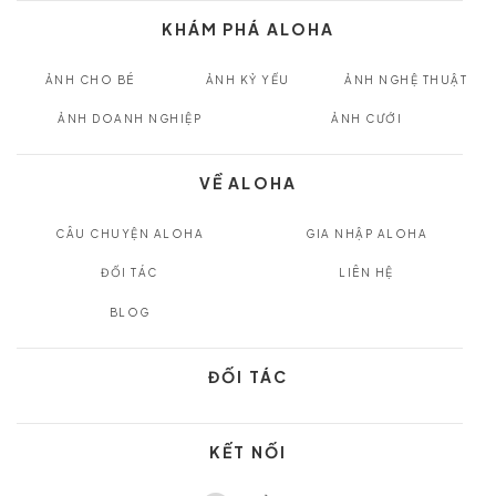
KHÁM PHÁ ALOHA
ẢNH CHO BÉ
ẢNH KỶ YẾU
ẢNH NGHỆ THUẬT
ẢNH DOANH NGHIỆP
ẢNH CƯỚI
VỀ ALOHA
CÂU CHUYỆN ALOHA
GIA NHẬP ALOHA
ĐỐI TÁC
LIÊN HỆ
BLOG
ĐỐI TÁC
KẾT NỐI