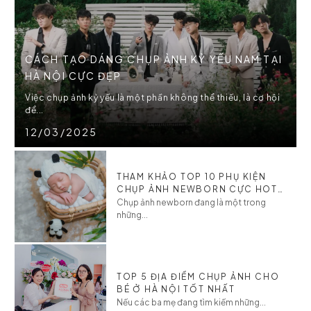
CÁCH TẠO DÁNG CHỤP ẢNH KỶ YẾU NAM TẠI
HÀ NỘI CỰC ĐẸP
Việc chụp ảnh kỷ yếu là một phần không thể thiếu, là cơ hội
để...
12/03/2025
THAM KHẢO TOP 10 PHỤ KIỆN
CHỤP ẢNH NEWBORN CỰC HOT
CHO BÉ
Chụp ảnh newborn đang là một trong
những...
TOP 5 ĐỊA ĐIỂM CHỤP ẢNH CHO
BÉ Ở HÀ NỘI TỐT NHẤT
Nếu các ba mẹ đang tìm kiếm những...