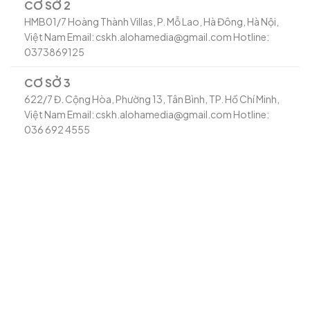
CƠ SỞ 2
HMB01/7 Hoàng Thành Villas, P. Mỗ Lao, Hà Đông, Hà Nội,
Việt Nam Email: cskh.alohamedia@gmail.com Hotline:
0373869125
CƠ SỞ 3
622/7 Đ. Cộng Hòa, Phường 13, Tân Bình, TP. Hồ Chí Minh,
Việt Nam Email: cskh.alohamedia@gmail.com Hotline:
036 692 4555