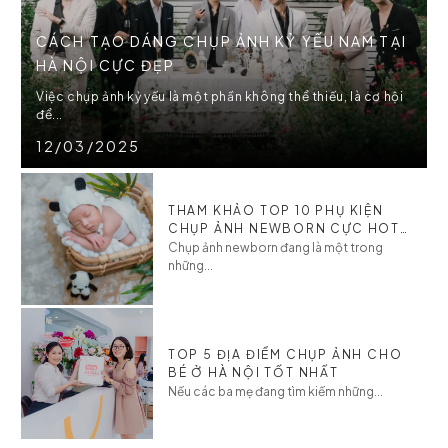
CÁCH TẠO DÁNG CHỤP ẢNH KỶ YẾU NAM TẠI
HÀ NỘI CỰC ĐẸP
Việc chụp ảnh kỷ yếu là một phần không thể thiếu, là cơ hội
để...
12/03/2025
THAM KHẢO TOP 10 PHỤ KIỆN
CHỤP ẢNH NEWBORN CỰC HOT
CHO BÉ
Chụp ảnh newborn đang là một trong
những...
TOP 5 ĐỊA ĐIỂM CHỤP ẢNH CHO
BÉ Ở HÀ NỘI TỐT NHẤT
Nếu các ba mẹ đang tìm kiếm những...