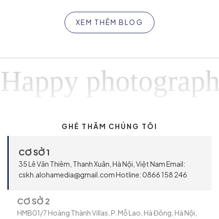
XEM THÊM BLOG
ppy photographyH
GHÉ THĂM CHÚNG TÔI
CƠ SỞ 1
35 Lê Văn Thiêm, Thanh Xuân, Hà Nội, Việt Nam Email:
cskh.alohamedia@gmail.com Hotline: 0866 158 246
CƠ SỞ 2
HMB01/7 Hoàng Thành Villas, P. Mỗ Lao, Hà Đông, Hà Nội,