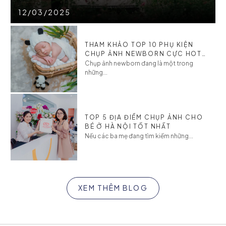
12/03/2025
THAM KHẢO TOP 10 PHỤ KIỆN
CHỤP ẢNH NEWBORN CỰC HOT
CHO BÉ
Chụp ảnh newborn đang là một trong
những...
TOP 5 ĐỊA ĐIỂM CHỤP ẢNH CHO
BÉ Ở HÀ NỘI TỐT NHẤT
Nếu các ba mẹ đang tìm kiếm những...
XEM THÊM BLOG