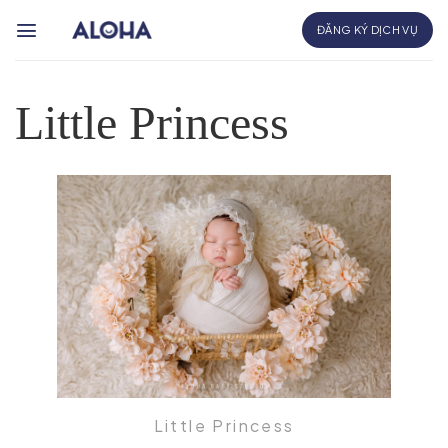
Bỏ
ĐĂNG KÝ DỊCH VỤ
qua
nội
dung
Little Princess
Little Princess