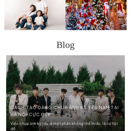
Blog
CÁCH TẠO DÁNG CHỤP ẢNH KỶ YẾU NAM TẠI
HÀ NỘI CỰC ĐẸP
Việc chụp ảnh kỷ yếu là một phần không thể thiếu, là cơ hội
để...