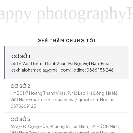
y photographyHap
GHÉ THĂM CHÚNG TÔI
CƠ SỞ 1
35 Lê Văn Thiêm, Thanh Xuân, Hà Nội, Việt Nam Email:
cskh.alohamedia@gmail.com Hotline: 0866 158 246
CƠ SỞ 2
HMB01/7 Hoàng Thành Villas, P. Mỗ Lao, Hà Đông, Hà Nội,
Việt Nam Email: cskh.alohamedia@gmail.com Hotline:
0373869125
CƠ SỞ 3
622/7 Đ. Cộng Hòa, Phường 13, Tân Bình, TP. Hồ Chí Minh,
Việt Nam Email: cskh.alohamedia@gmail.com Hotline: