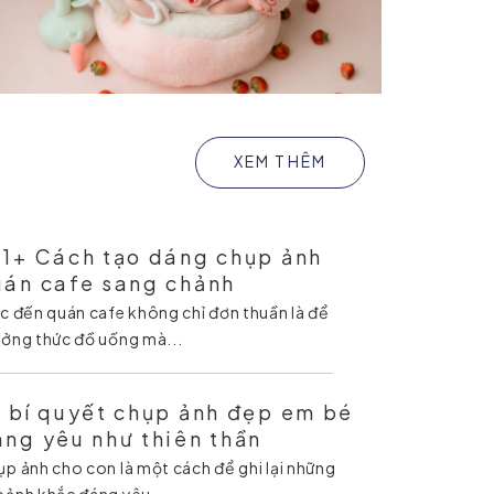
XEM THÊM
01+ Cách tạo dáng chụp ảnh
uán cafe sang chảnh
c đến quán cafe không chỉ đơn thuần là để
ởng thức đồ uống mà...
 bí quyết chụp ảnh đẹp em bé
ng yêu như thiên thần
p ảnh cho con là một cách để ghi lại những
ảnh khắc đáng yêu...