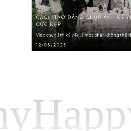
CÁCH TẠO DÁNG CHỤP ẢNH KỶ YẾ
CỰC ĐẸP
Việc chụp ảnh kỷ yếu là một phần không thể thi
12/03/2025
appy p