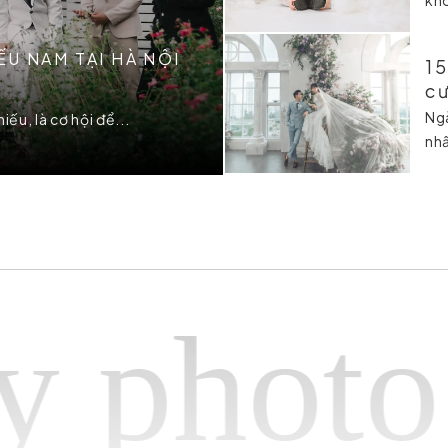
U NAM TẠI HÀ NỘI
15
cư
Ngà
ếu, là cơ hội để...
nhấ
hotogra