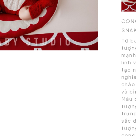
CON
SNA
Từ b
tượn
mạnh
linh
tạo 
nghĩ
chào
và bì
Màu 
tượn
trưng
sắc đ
tượn
conc