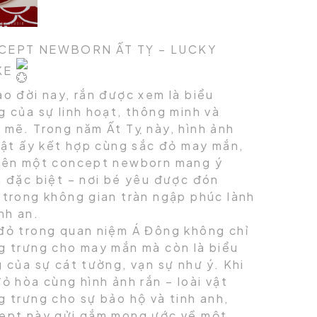
CEPT NEWBORN ẤT TỴ – LUCKY
KE
ao đời nay, rắn được xem là biểu
g của sự linh hoạt, thông minh và
 mẽ. Trong năm Ất Tỵ này, hình ảnh
 vật ấy kết hợp cùng sắc đỏ may mắn,
nên một concept newborn mang ý
a đặc biệt – nơi bé yêu được đón
 trong không gian tràn ngập phúc lành
nh an.
đỏ trong quan niệm Á Đông không chỉ
g trưng cho may mắn mà còn là biểu
 của sự cát tường, vạn sự như ý. Khi
ỏ hòa cùng hình ảnh rắn – loài vật
g trưng cho sự bảo hộ và tinh anh,
ept này gửi gắm mong ước về một