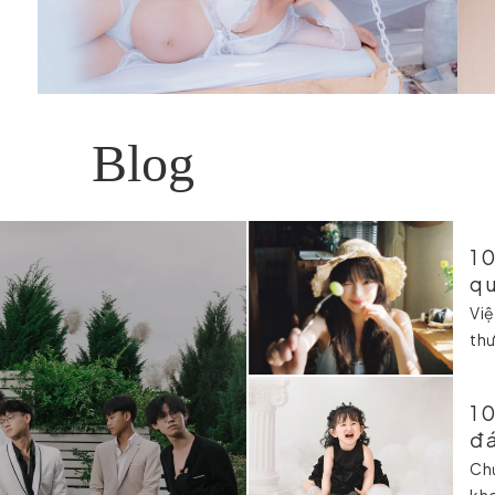
Blog
1
q
Việ
thư
10
đá
Chụ
kho