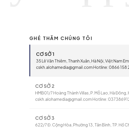
GHÉ THĂM CHÚNG TÔI
CƠ SỞ 1
35 Lê Văn Thiêm, Thanh Xuân, Hà Nội, Việt Nam Ema
cskh.alohamedia@gmail.com Hotline: 0866 158 
CƠ SỞ 2
HMB01/7 Hoàng Thành Villas, P. Mỗ Lao, Hà Đông, H
cskh.alohamedia@gmail.com Hotline: 03738691
CƠ SỞ 3
622/7 Đ. Cộng Hòa, Phường 13, Tân Bình, TP. Hồ Ch