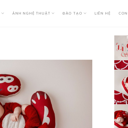
U
ẢNH NGHỆ THUẬT
ĐÀO TẠO
LIÊN HỆ
CON