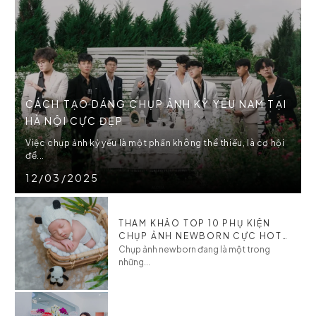
CÁCH TẠO DÁNG CHỤP ẢNH KỶ YẾU NAM TẠI
HÀ NỘI CỰC ĐẸP
Việc chụp ảnh kỷ yếu là một phần không thể thiếu, là cơ hội
để...
12/03/2025
THAM KHẢO TOP 10 PHỤ KIỆN
CHỤP ẢNH NEWBORN CỰC HOT
CHO BÉ
Chụp ảnh newborn đang là một trong
những...