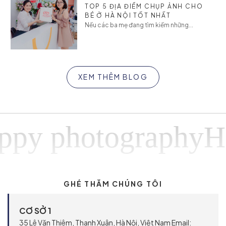
TOP 5 ĐỊA ĐIỂM CHỤP ẢNH CHO
BÉ Ở HÀ NỘI TỐT NHẤT
Nếu các ba mẹ đang tìm kiếm những...
XEM THÊM BLOG
 photographyHapp
GHÉ THĂM CHÚNG TÔI
CƠ SỞ 1
35 Lê Văn Thiêm, Thanh Xuân, Hà Nội, Việt Nam Email: