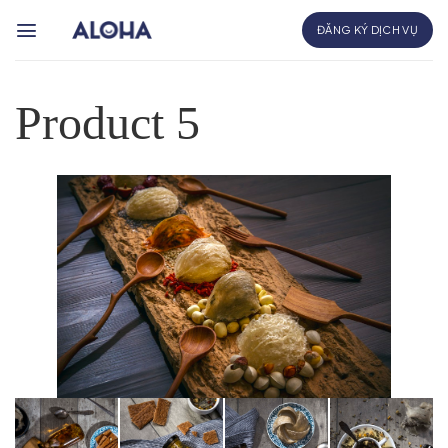
Bỏ
ĐĂNG KÝ DỊCH VỤ
qua
nội
dung
Product 5