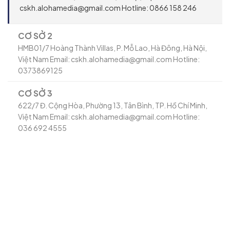
cskh.alohamedia@gmail.com Hotline: 0866 158 246
CƠ SỞ 2
HMB01/7 Hoàng Thành Villas, P. Mỗ Lao, Hà Đông, Hà Nội,
Việt Nam Email: cskh.alohamedia@gmail.com Hotline:
0373869125
CƠ SỞ 3
622/7 Đ. Cộng Hòa, Phường 13, Tân Bình, TP. Hồ Chí Minh,
Việt Nam Email: cskh.alohamedia@gmail.com Hotline:
036 692 4555