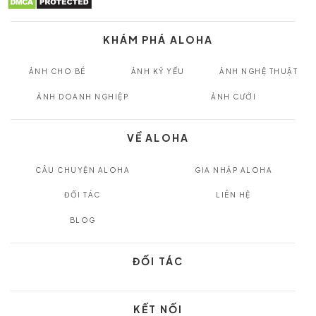
KHÁM PHÁ ALOHA
ẢNH CHO BÉ
ẢNH KỶ YẾU
ẢNH NGHỆ THUẬT
ẢNH DOANH NGHIỆP
ẢNH CƯỚI
VỀ ALOHA
CÂU CHUYỆN ALOHA
GIA NHẬP ALOHA
ĐỐI TÁC
LIÊN HỆ
BLOG
ĐỐI TÁC
KẾT NỐI