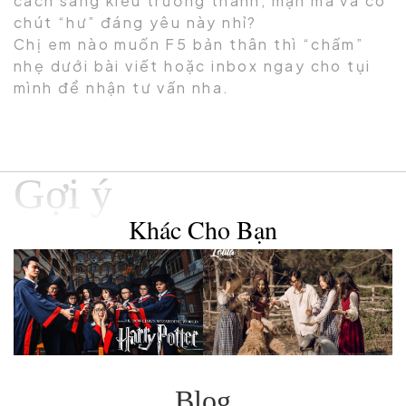
cách sang kiểu trưởng thành, mặn mà và có
chút “hư” đáng yêu này nhỉ?
Chị em nào muốn F5 bản thân thì “chấm”
nhẹ dưới bài viết hoặc inbox ngay cho tụi
mình để nhận tư vấn nha.
Gợi ý
Khác Cho Bạn
Blog