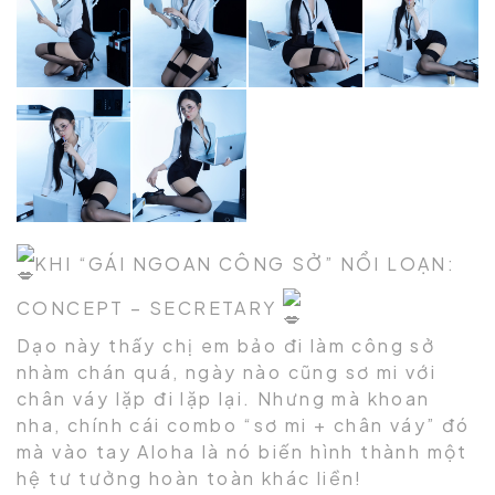
KHI “GÁI NGOAN CÔNG SỞ” NỔI LOẠN:
CONCEPT – SECRETARY
Dạo này thấy chị em bảo đi làm công sở
nhàm chán quá, ngày nào cũng sơ mi với
chân váy lặp đi lặp lại. Nhưng mà khoan
nha, chính cái combo “sơ mi + chân váy” đó
mà vào tay Aloha là nó biến hình thành một
hệ tư tưởng hoàn toàn khác liền!