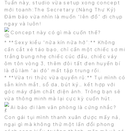
Tuần này, studio vừa setup xong concept
mới toanh:The Secretary (Nàng Thư Ký)
Đảm bảo vừa nhìn là muốn “lên đồ” đi chụp
ngay và luôn!
Concept này có gì mà cuốn thế?
* **Sexy kiểu “nửa kín nửa hở”:** Không
cần cắt xẻ táo bạo, chỉ cần một chiếc sơ mi
trắng bung nhẹ chiếc cúc đầu, chiếc váy
ôm tôn vòng 3, thêm đôi tất đen huyền bí
là đủ làm “ai đó” mất tập trung rồi.
* **Vừa tri thức vừa quyến rũ:** Tụi mình có
sẵn kính mắt, sổ da, bút ký… kết hợp với
góc máy đậm chất điện ảnh. Trông bạn sẽ
vừa thông minh mà lại cực kỳ cuốn hút.
Ai bảo đi làm văn phòng là cứng nhắc?
Con gái tụi mình thanh xuân được mấy nả,
ngại gì mà không thử một lần đổi phong