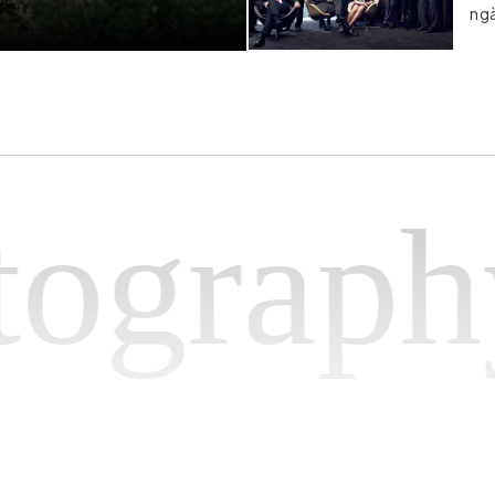
ngà
raphyH