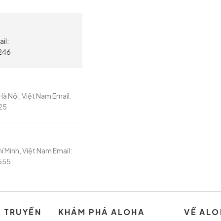
il:
246
à Nội, Việt Nam Email:
25
í Minh, Việt Nam Email:
555
À TRUYỀN
KHÁM PHÁ ALOHA
VỀ ALO