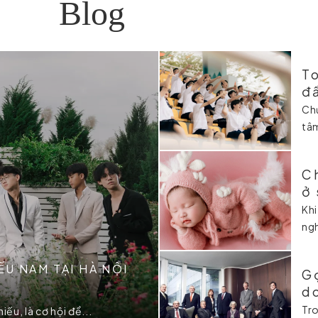
Blog
To
đ
Chụ
tâm
Ch
ở 
Khi
ngh
U NAM TẠI HÀ NỘI
Gợ
d
Tro
ếu, là cơ hội để...