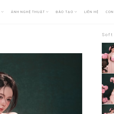
U
ẢNH NGHỆ THUẬT
ĐÀO TẠO
LIÊN HỆ
CON
Soft