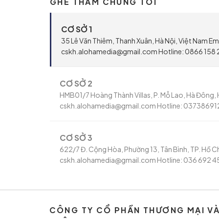
GHÉ THĂM CHÚNG TÔI
CƠ SỞ 1
35 Lê Văn Thiêm, Thanh Xuân, Hà Nội, Việt Nam Ema
cskh.alohamedia@gmail.com Hotline: 0866 158 
CƠ SỞ 2
HMB01/7 Hoàng Thành Villas, P. Mỗ Lao, Hà Đông, H
cskh.alohamedia@gmail.com Hotline: 03738691
CƠ SỞ 3
622/7 Đ. Cộng Hòa, Phường 13, Tân Bình, TP. Hồ Ch
cskh.alohamedia@gmail.com Hotline: 036 692 4
CÔNG TY CỔ PHẦN THƯƠNG MẠI V