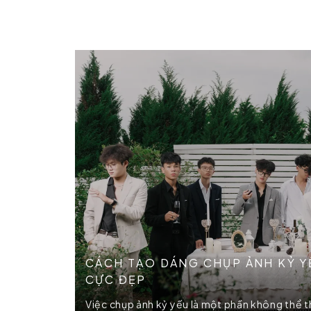
CÁCH TẠO DÁNG CHỤP ẢNH KỶ YẾ
CỰC ĐẸP
Việc chụp ảnh kỷ yếu là một phần không thể thi