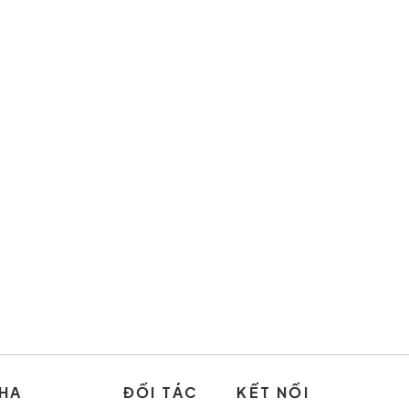
HA
ĐỐI TÁC
KẾT NỐI