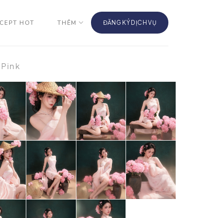
CEPT HOT
THÊM
ĐĂNG KÝ DỊCH VỤ
 Pink