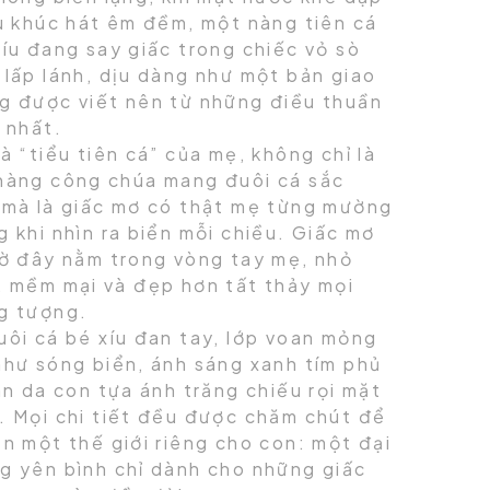
ru khúc hát êm đềm, một nàng tiên cá
xíu đang say giấc trong chiếc vỏ sò
 lấp lánh, dịu dàng như một bản giao
g được viết nên từ những điều thuần
 nhất.
à “tiểu tiên cá” của mẹ, không chỉ là
nàng công chúa mang đuôi cá sắc
 mà là giấc mơ có thật mẹ từng mường
 khi nhìn ra biển mỗi chiều. Giấc mơ
iờ đây nằm trong vòng tay mẹ, nhỏ
, mềm mại và đẹp hơn tất thảy mọi
g tượng.
uôi cá bé xíu đan tay, lớp voan mỏng
như sóng biển, ánh sáng xanh tím phủ
àn da con tựa ánh trăng chiếu rọi mặt
. Mọi chi tiết đều được chăm chút để
n một thế giới riêng cho con: một đại
g yên bình chỉ dành cho những giấc