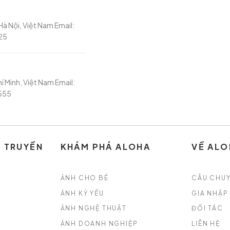
à Nội, Việt Nam Email:
25
í Minh, Việt Nam Email:
555
À TRUYỀN
KHÁM PHÁ ALOHA
VỀ ALO
ẢNH CHO BÉ
CÂU CHU
ẢNH KỶ YẾU
GIA NHẬP
ẢNH NGHỆ THUẬT
ĐỐI TÁC
ẢNH DOANH NGHIỆP
LIÊN HỆ