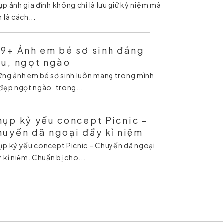
p ảnh gia đình không chỉ là lưu giữ kỷ niệm mà
 là cách...
99+ Ảnh em bé sơ sinh đáng
êu, ngọt ngào
ng ảnh em bé sơ sinh luôn mang trong mình
đẹp ngọt ngào, trong...
ụp kỷ yếu concept Picnic –
uyến dã ngoại đầy kỉ niệm
̣p kỷ yếu concept Picnic – Chuyến dã ngoại
y kỉ niệm. Chuẩn bị cho...