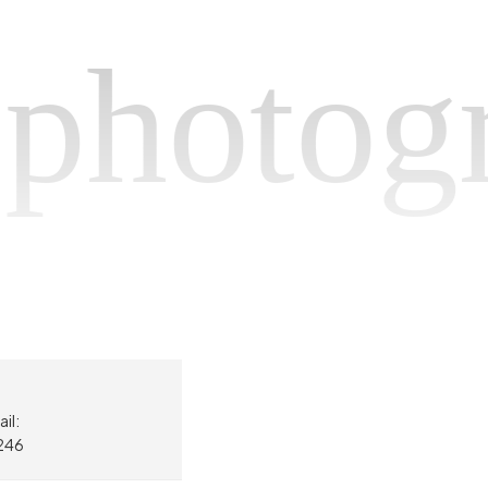
tograp
il:
246