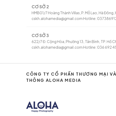
CƠ SỞ 2
HMB01/7 Hoàng Thành Villas, P. Mỗ Lao, Hà Đông, H
cskh.alohamedia@gmail.com Hotline: 03738691
CƠ SỞ 3
622/7 Đ. Cộng Hòa, Phường 13, Tân Bình, TP. Hồ Ch
cskh.alohamedia@gmail.com Hotline: 036 692 4
CÔNG TY CỔ PHẦN THƯƠNG MẠI V
THÔNG ALOHA MEDIA