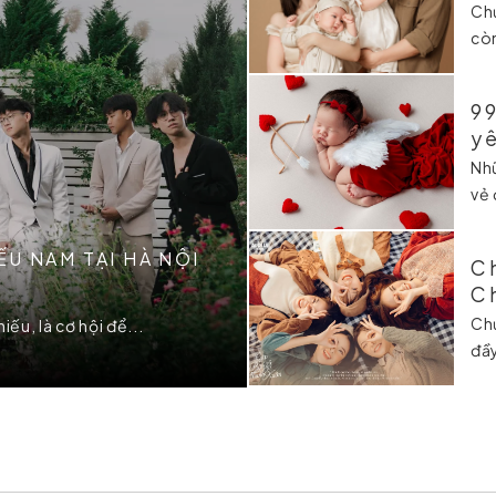
Chụ
còn
9
y
Nhữ
vẻ 
U NAM TẠI HÀ NỘI
Ch
Ch
Chu
ếu, là cơ hội để...
đầ