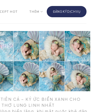
CEPT HOT
THÊM
ĐĂNG KÝ DỊCH VỤ
 TIÊN CÁ – KÝ ỨC BIỂN XANH CHO
 THƠ LUNG LINH NHẤT
 lòng biển lặng, khi mặt nước khẽ dập