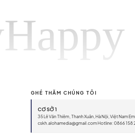
py pho
GHÉ THĂM CHÚNG TÔI
CƠ SỞ 1
35 Lê Văn Thiêm, Thanh Xuân, Hà Nội, Việt Nam Ema
cskh.alohamedia@gmail.com Hotline: 0866 158 