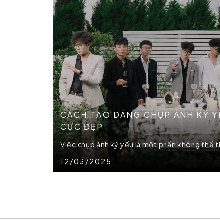
CÁCH TẠO DÁNG CHỤP ẢNH KỶ YẾ
CỰC ĐẸP
Việc chụp ảnh kỷ yếu là một phần không thể thi
12/03/2025