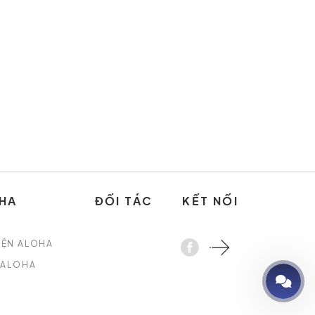
HA
ĐỐI TÁC
KẾT NỐI
YỆN ALOHA
 ALOHA