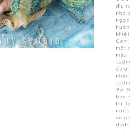
dìu 
nhỏ 
ngọc
hưởn
khiết
Con l
một 
màu,
tượng
ấy g
nhắn
tưởn
Bộ đ
bay 
lên l
nước
vẽ nê
dươn