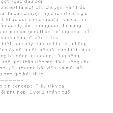
ngọt ngào đầu đời.
concept là một câu chuyện, và “Tiểu
 cá” là câu chuyện mẹ chọn để lưu giữ
nh khắc con mới chào đời, khi cả thế
 vẫn còn lạ lẫm, nhưng con đã mang
cho mẹ cảm giác thân thương như thể
 quen nhau từ kiếp trước.
 biết, sau này khi con lớn lên, những
ảnh ấy sẽ là cột mốc để con biết mình
ừng bé bỏng, dịu dàng, từng sống
 thế giới thần tiên mẹ dành riêng cho
 nơi yêu thương bắt đầu, và mãi mãi
g bao giờ kết thúc.
—————-
g tin concept: Tiểu tiên cá
uổi phù hợp: Dưới 2 tháng tuổi