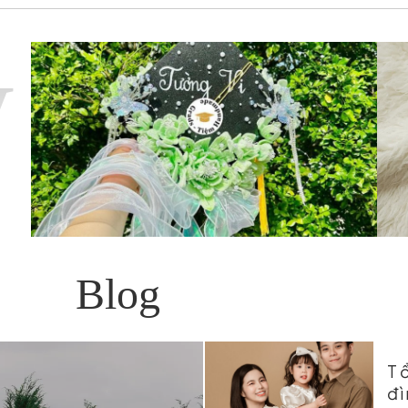
ý
Blog
Tổ
đ