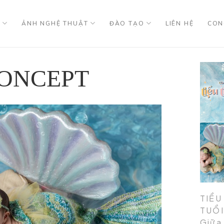
U
ẢNH NGHỆ THUẬT
ĐÀO TẠO
LIÊN HỆ
CON
CONCEPT
TIỂU
TUỔI
Giữa