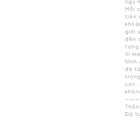
ngủ 
Mỗi 
tiên
khoả
giới
đến 
từng
Vì mẹ
hình 
đã t
trong
con,
khôn
———
Thôn
Độ t