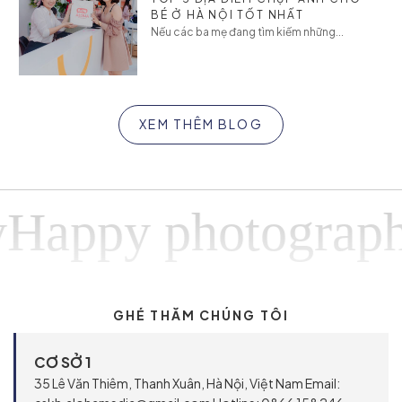
BÉ Ở HÀ NỘI TỐT NHẤT
Nếu các ba mẹ đang tìm kiếm những...
XEM THÊM BLOG
ppy photographyH
GHÉ THĂM CHÚNG TÔI
CƠ SỞ 1
35 Lê Văn Thiêm, Thanh Xuân, Hà Nội, Việt Nam Email: