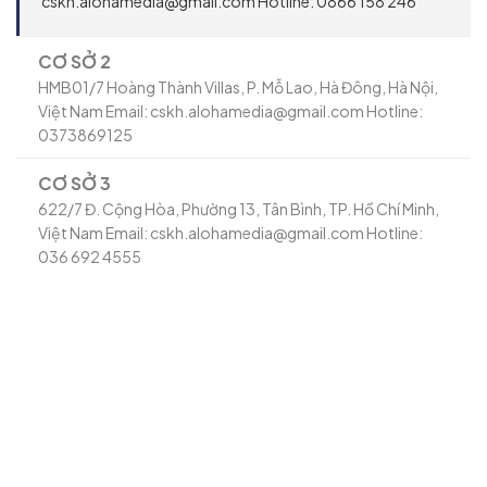
cskh.alohamedia@gmail.com Hotline: 0866 158 246
CƠ SỞ 2
HMB01/7 Hoàng Thành Villas, P. Mỗ Lao, Hà Đông, Hà Nội,
Việt Nam Email: cskh.alohamedia@gmail.com Hotline:
0373869125
CƠ SỞ 3
622/7 Đ. Cộng Hòa, Phường 13, Tân Bình, TP. Hồ Chí Minh,
Việt Nam Email: cskh.alohamedia@gmail.com Hotline:
036 692 4555