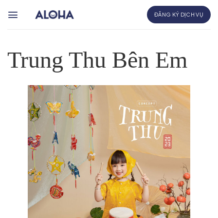
Bỏ
ĐĂNG KÝ DỊCH VỤ
qua
nội
dung
Trung Thu Bên Em