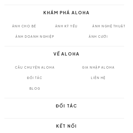
KHÁM PHÁ ALOHA
ẢNH CHO BÉ
ẢNH KỶ YẾU
ẢNH NGHỆ THUẬT
ẢNH DOANH NGHIỆP
ẢNH CƯỚI
VỀ ALOHA
CÂU CHUYỆN ALOHA
GIA NHẬP ALOHA
ĐỐI TÁC
LIÊN HỆ
BLOG
ĐỐI TÁC
KẾT NỐI