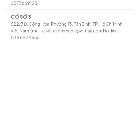
0373869125
CƠ SỞ 3
622/7 Đ. Cộng Hòa, Phường 13, Tân Bình, TP. Hồ Chí Minh,
Việt Nam Email: cskh.alohamedia@gmail.com Hotline:
036 692 4555