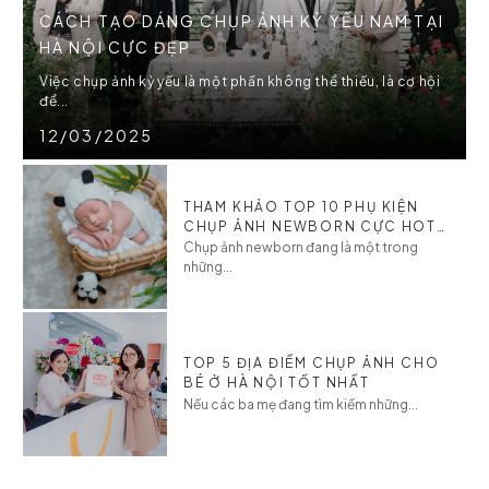
CÁCH TẠO DÁNG CHỤP ẢNH KỶ YẾU NAM TẠI
HÀ NỘI CỰC ĐẸP
Việc chụp ảnh kỷ yếu là một phần không thể thiếu, là cơ hội
để...
12/03/2025
THAM KHẢO TOP 10 PHỤ KIỆN
CHỤP ẢNH NEWBORN CỰC HOT
CHO BÉ
Chụp ảnh newborn đang là một trong
những...
TOP 5 ĐỊA ĐIỂM CHỤP ẢNH CHO
BÉ Ở HÀ NỘI TỐT NHẤT
Nếu các ba mẹ đang tìm kiếm những...