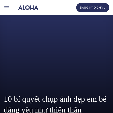
Bỏ
ĐĂNG KÝ DỊCH VỤ
qua
nội
dung
10 bí quyết chụp ảnh đẹp em bé
đáng yêu như thiên thần