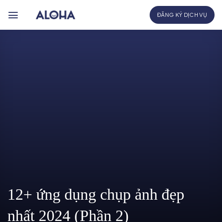
Bỏ
ĐĂNG KÝ DỊCH VỤ
qua
nội
dung
12+ ứng dụng chụp ảnh đẹp
nhất 2024 (Phần 2)