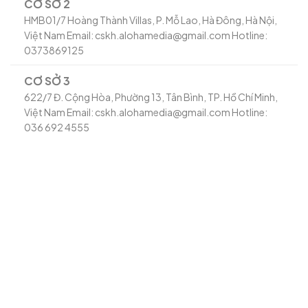
CƠ SỞ 2
HMB01/7 Hoàng Thành Villas, P. Mỗ Lao, Hà Đông, Hà Nội,
Việt Nam Email: cskh.alohamedia@gmail.com Hotline:
0373869125
CƠ SỞ 3
622/7 Đ. Cộng Hòa, Phường 13, Tân Bình, TP. Hồ Chí Minh,
Việt Nam Email: cskh.alohamedia@gmail.com Hotline:
036 692 4555