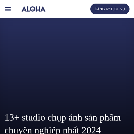
Bỏ
ĐĂNG KÝ DỊCH VỤ
qua
nội
dung
13+ studio chụp ảnh sản phẩm
chuyên nghiệp nhất 2024