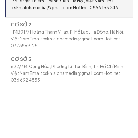
35 Lê Văn Thiêm, Thanh Xuân, Hà Nội, Việt Nam Email:
cskh.alohamedia@gmail.com Hotline: 0866 158 246
CƠ SỞ 2
HMB01/7 Hoàng Thành Villas, P. Mỗ Lao, Hà Đông, Hà Nội,
Việt Nam Email: cskh.alohamedia@gmail.com Hotline:
0373869125
CƠ SỞ 3
622/7 Đ. Cộng Hòa, Phường 13, Tân Bình, TP. Hồ Chí Minh,
Việt Nam Email: cskh.alohamedia@gmail.com Hotline:
036 692 4555