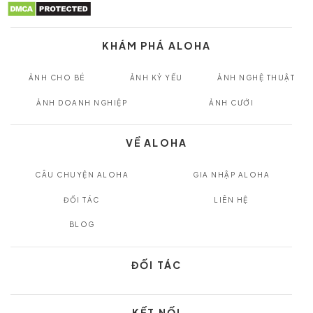
KHÁM PHÁ ALOHA
ẢNH CHO BÉ
ẢNH KỶ YẾU
ẢNH NGHỆ THUẬT
ẢNH DOANH NGHIỆP
ẢNH CƯỚI
VỀ ALOHA
CÂU CHUYỆN ALOHA
GIA NHẬP ALOHA
ĐỐI TÁC
LIÊN HỆ
BLOG
ĐỐI TÁC
KẾT NỐI