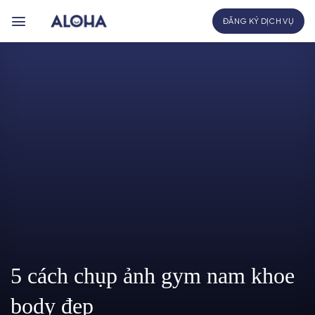
Bỏ
ĐĂNG KÝ DỊCH VỤ
qua
nội
dung
5 cách chụp ảnh gym nam khoe
body đẹp