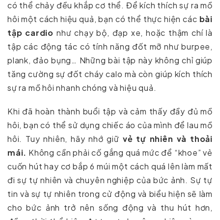
có thể chảy đều khắp cơ thể. Để kích thích sự ra mồ
hôi một cách hiệu quả, bạn có thể thực hiện các
bài
tập
cardio
như chạy bộ, đạp xe, hoặc thậm chí là
tập các động tác có tính năng đốt mỡ như burpee,
plank, đảo bụng… Những bài tập này không chỉ giúp
tăng cường sự đốt cháy calo mà còn giúp kích thích
sự ra mồ hôi nhanh chóng và hiệu quả.
Khi đã hoàn thành buổi tập và cảm thấy đầy đủ mồ
hôi, bạn có thể sử dụng chiếc áo của mình để lau mồ
hôi. Tuy nhiên, hãy nhớ giữ
vẻ tự nhiên và thoải
mái.
Không cần phải cố gắng quá mức để “khoe” vẻ
cuốn hút hay cơ bắp 6 múi một cách quá lên làm mất
đi sự tự nhiên và chuyên nghiệp của bức ảnh. Sự tự
tin và sự tự nhiên trong cử động và biểu hiện sẽ làm
cho bức ảnh trở nên sống động và thu hút hơn,