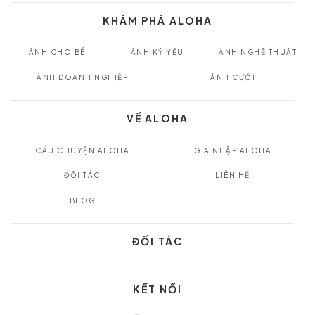
KHÁM PHÁ ALOHA
ẢNH CHO BÉ
ẢNH KỶ YẾU
ẢNH NGHỆ THUẬT
ẢNH DOANH NGHIỆP
ẢNH CƯỚI
VỀ ALOHA
CÂU CHUYỆN ALOHA
GIA NHẬP ALOHA
ĐỐI TÁC
LIÊN HỆ
BLOG
ĐỐI TÁC
KẾT NỐI