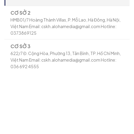
CƠ SỞ 2
HMB01/7 Hoàng Thành Villas, P. Mỗ Lao, Hà Đông, Hà Nội,
Việt Nam Email: cskh.alohamedia@gmail.com Hotline:
0373869125
CƠ SỞ 3
622/7 Đ. Cộng Hòa, Phường 13, Tân Bình, TP. Hồ Chí Minh,
Việt Nam Email: cskh.alohamedia@gmail.com Hotline:
036 692 4555