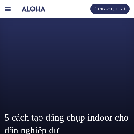
Bỏ
ĐĂNG KÝ DỊCH VỤ
qua
nội
dung
5 cách tạo dáng chụp indoor cho
dân nghiệp dư