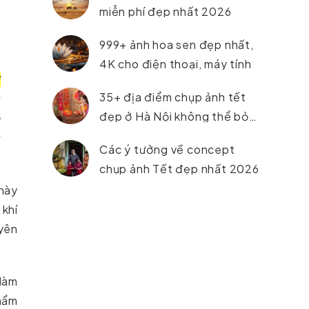
miễn phí đẹp nhất 2026
999+ ảnh hoa sen đẹp nhất,
4K cho điện thoại, máy tính
i
35+ địa điểm chụp ảnh tết
g
đẹp ở Hà Nội không thể bỏ
h
lỡ trong năm 2026
g
Các ý tưởng về concept
chụp ảnh Tết đẹp nhất 2026
này
 khí
uyên
 làm
phẩm