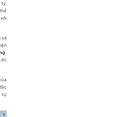
 ty,
 thể
 với
 xã
hiện
ng
.
ừ đó
 của
 đặc
n sự