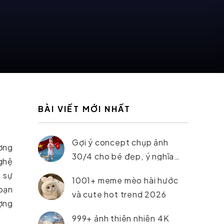
BÀI VIẾT MỚI NHẤT
Gợi ý concept chụp ảnh
ương
30/4 cho bé đẹp, ý nghĩa
nghệ
nhất 2026
 sự
1001+ meme mèo hài hước
 bạn
và cute hot trend 2026
ượng
999+ ảnh thiên nhiên 4K