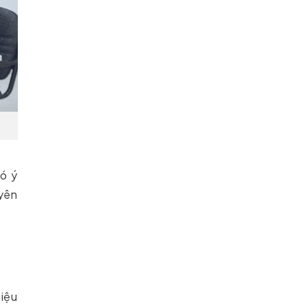
ó ý
yên
hiệu