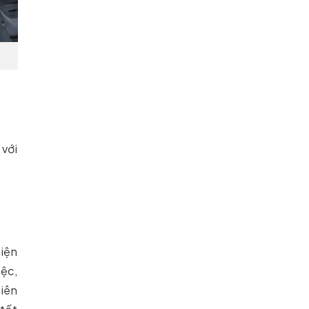
 với
hiện
ệc,
hiên