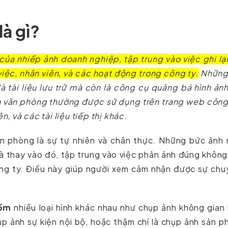
à gì?
của nhiếp ảnh doanh nghiệp, tập trung vào việc ghi lạ
iệc, nhân viên, và các hoạt động trong công ty.
Nhữn
à tài liệu lưu trữ mà còn là công cụ quảng bá hình ản
nh văn phòng thường được sử dụng trên trang web côn
, và các tài liệu tiếp thị khác.
n phòng là sự tự nhiên và chân thực. Những bức ảnh 
 thay vào đó, tập trung vào việc phản ánh đúng không
công ty. Điều này giúp người xem cảm nhận được sự ch
ồm
nhiều loại hình khác nhau như chụp ảnh không gian
ụp ảnh sự kiện nội bộ, hoặc thậm chí là chụp ảnh sản 