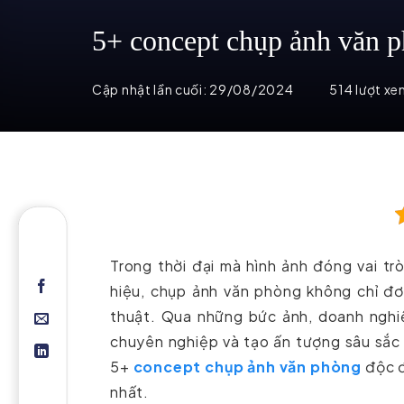
5+ concept chụp ảnh văn p
Cập nhật lần cuối:
29/08/2024
514 lượt x
Trong thời đại mà hình ảnh đóng vai t
hiệu, chụp ảnh văn phòng không chỉ đơn
thuật. Qua những bức ảnh, doanh nghiệ
chuyên nghiệp và tạo ấn tượng sâu sắc v
5+
concept chụp ảnh văn phòng
độc đ
nhất.