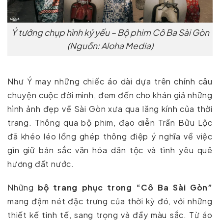
Ý tưởng chụp hình kỷ yếu – Bộ phim Cô Ba Sài Gòn
(Nguồn: Aloha Media)
Như Ý may những chiếc áo dài dựa trên chính câu
chuyện cuộc đời mình, đem đến cho khán giả những
hình ảnh đẹp về Sài Gòn xưa qua lăng kính của thời
trang. Thông qua bộ phim, đạo diễn Trần Bửu Lộc
đã khéo léo lồng ghép thông điệp ý nghĩa về việc
gìn giữ bản sắc văn hóa dân tộc và tình yêu quê
hương đất nước.
Những
bộ trang phục trong “Cô Ba Sài Gòn”
mang đậm nét đặc trưng của thời kỳ đó, với những
thiết kế tinh tế, sang trọng và đầy màu sắc. Từ áo