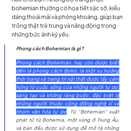
bohemian thường có họa tiết sặc sỡ, kiểu
dáng thoải mái và phóng khoáng, giúp bạn
trông thật trẻ trung và năng động trong
những bức ảnh kỷ yếu.
Phong cách Bohemian là gì?
Phong cách Bohemian, hay còn được biết
đến là phong cách Boho, là một xu hướng
thời trang và trang trí nội thất được lấy cảm
hứng từ cuộc sống của những người tự do,
sáng tạo và không ràng buộc, đặc biệt là
những người thuộc cộng đồng nghệ sĩ và
nhóm văn hóa tự do
. Từ “Bohemian” xuất
phát từ từ Bohemia, một vùng ở Trung Âu,
và ban đầu được sử dụng để mô tả những