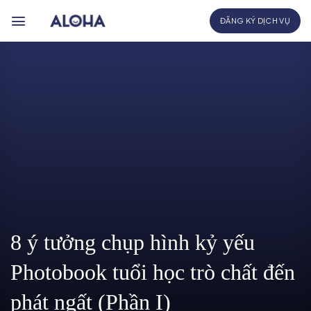
Bỏ
ĐĂNG KÝ DỊCH VỤ
qua
nội
dung
8 ý tưởng chụp hình kỷ yếu
Photobook tuổi học trò chất đến
phát ngất (Phần I)