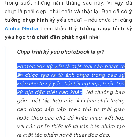
trong suốt những năm tháng sau này. Vì vậy đã
chụp là phải đẹp, phải chất và thật lạ. Bạn đã có
ý
tưởng chụp hình kỷ yếu
chưa? – nếu chưa thì cùng
Aloha Media
tham khảo
8 ý tưởng chụp hình kỷ
yếu học trò chất đến phát ngất
nhé!
Chụp hình kỷ yếu photobook là gì?
Photobook kỷ yếu là một loại sản phẩm in
ấn được tạo ra từ ảnh chụp trong các sự
kiện như lễ kỷ yếu, hội tốt nghiệp, hoặc bất
kỳ dịp đặc biệt nào khác
. Nó thường bao
gồm một tập hợp các hình ảnh chất lượng
cao được sắp xếp theo thứ tự thời gian
hoặc theo các chủ đề khác nhau, kết hợp
với các phần thiết kế và văn bản nhằm tạo
ra một tác phẩm nghệ thuật độc đáo.