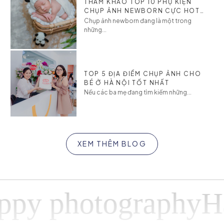
THAM KHẢO TOP 10 PHỤ KIỆN
CHỤP ẢNH NEWBORN CỰC HOT
CHO BÉ
Chụp ảnh newborn đang là một trong
những...
TOP 5 ĐỊA ĐIỂM CHỤP ẢNH CHO
BÉ Ở HÀ NỘI TỐT NHẤT
Nếu các ba mẹ đang tìm kiếm những...
XEM THÊM BLOG
 photographyHapp