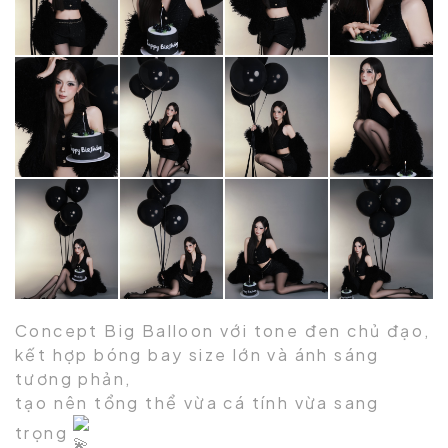
Concept Big Balloon với tone đen chủ đạo,
kết hợp bóng bay size lớn và ánh sáng
tương phản,
tạo nên tổng thể vừa cá tính vừa sang
trọng