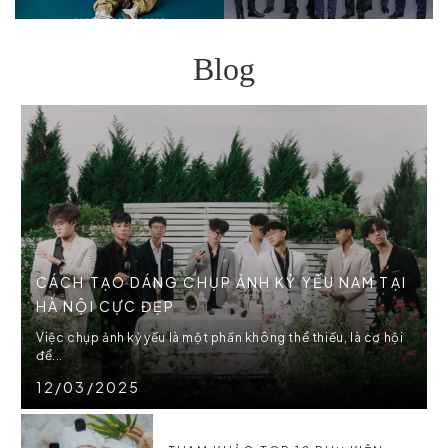
Blog
CÁCH TẠO DÁNG CHỤP ẢNH KỶ YẾU NAM TẠI
HÀ NỘI CỰC ĐẸP
Việc chụp ảnh kỷ yếu là một phần không thể thiếu, là cơ hội
để...
12/03/2025