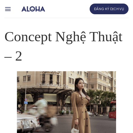
Bỏ
ĐĂNG KÝ DỊCH VỤ
qua
nội
dung
Concept Nghệ Thuật
– 2