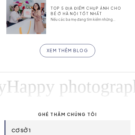
TOP 5 ĐỊA ĐIỂM CHỤP ẢNH CHO
BÉ Ở HÀ NỘI TỐT NHẤT
Nếu các ba mẹ đang tìm kiếm những...
XEM THÊM BLOG
ppy photographyH
GHÉ THĂM CHÚNG TÔI
CƠ SỞ 1