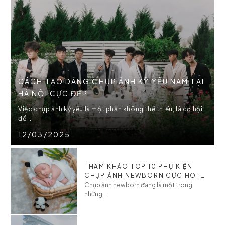
CÁCH TẠO DÁNG CHỤP ẢNH KỶ YẾU NAM TẠI
HÀ NỘI CỰC ĐẸP
Việc chụp ảnh kỷ yếu là một phần không thể thiếu, là cơ hội
để...
12/03/2025
THAM KHẢO TOP 10 PHỤ KIỆN
CHỤP ẢNH NEWBORN CỰC HOT
CHO BÉ
Chụp ảnh newborn đang là một trong
những...