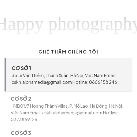
py photographyHa
GHÉ THĂM CHÚNG TÔI
CƠ SỞ 1
35 Lê Văn Thiêm, Thanh Xuân, Hà Nội, Việt Nam Email:
cskh.alohamedia@gmail.com Hotline: 0866 158 246
CƠ SỞ 2
HMB01/7 Hoàng Thành Villas, P. Mỗ Lao, Hà Đông, Hà Nội,
Việt Nam Email: cskh.alohamedia@gmail.com Hotline:
0373869125
CƠ SỞ 3