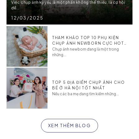
Việc chụp ảnh kỷ yếu là một phần không thể thiếu, là cơ hội
để...
12/03/2025
THAM KHẢO TOP 10 PHỤ KIỆN
CHỤP ẢNH NEWBORN CỰC HOT
CHO BÉ
Chụp ảnh newborn đang là một trong
những...
TOP 5 ĐỊA ĐIỂM CHỤP ẢNH CHO
BÉ Ở HÀ NỘI TỐT NHẤT
Nếu các ba mẹ đang tìm kiếm những...
XEM THÊM BLOG