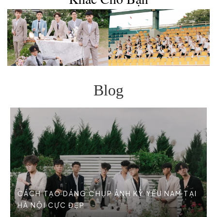
Blog
CÁCH TẠO DÁNG CHỤP ẢNH KỶ YẾU NAM TẠI
HÀ NỘI CỰC ĐẸP