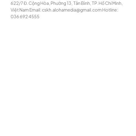
622/7 Đ. Cộng Hòa, Phường 13, Tân Bình, TP. Hồ Chí Minh,
Việt Nam Email: cskh.alohamedia@gmail.com Hotline:
036 692 4555