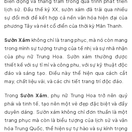
biến động và thăng trầm trong quá trình phát triển
lịch sử. Đầu thế kỷ XX, sườn xám đã trải qua nhiều
sự đổi mới để kết hợp cả nền văn hóa hiện đại của
phương Tây và nét cổ điển của thời kỳ Mãn Thanh.
Sườn Xám
không chỉ là trang phục, mà nó còn mang
trong mình sự tượng trưng của tế nhị và sự nhã nhặn
của phụ nữ Trung Hoa. Sườn xám thường được
thiết kế với sự tỉ mỉ và công phu, với sự kỹ thuật độc
đáo và sáng tạo. Điều này thể hiện qua cách cắt
may, chất liệu vải, và các chi tiết trang trí độc đáo.
Trong
S
ườn Xám
, phụ nữ Trung Hoa trở nên quý
phái và tinh tế, tạo nên một vẻ đẹp đặc biệt và đầy
duyên dáng. Sườn xám không chỉ đơn thuần là một
trang phục mà còn là biểu tượng của lịch sử và văn
hóa Trung Quốc, thể hiện sự tự hào và sự kính trọng