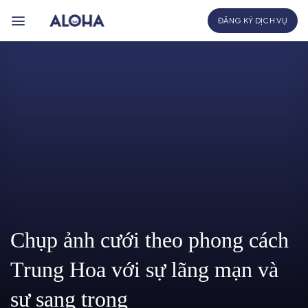
Bỏ
ĐĂNG KÝ DỊCH VỤ
qua
nội
dung
Chụp ảnh cưới theo phong cách
Trung Hoa với sự lãng mạn và
sự sang trọng