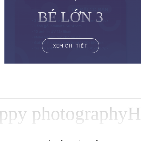
BÉ LỚN 3
XEM CHI TIẾT
 photographyHapp