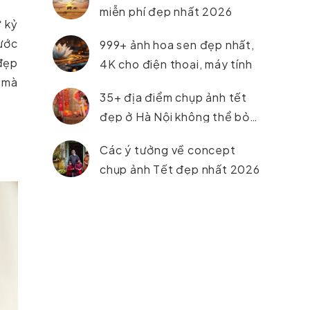
miễn phí đẹp nhất 2026
ữ kỷ
bước
999+ ảnh hoa sen đẹp nhất,
 đẹp
4K cho điện thoại, máy tính
m mà
35+ địa điểm chụp ảnh tết
đẹp ở Hà Nội không thể bỏ
lỡ trong năm 2026
Các ý tưởng về concept
chụp ảnh Tết đẹp nhất 2026