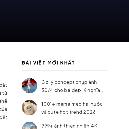
BÀI VIẾT MỚI NHẤT
Gợi ý concept chụp ảnh
 bắt
30/4 cho bé đẹp, ý nghĩa
g từ
nhất 2026
 thể
1001+ meme mèo hài hước
 của
và cute hot trend 2026
đề:
999+ ảnh thiên nhiên 4K