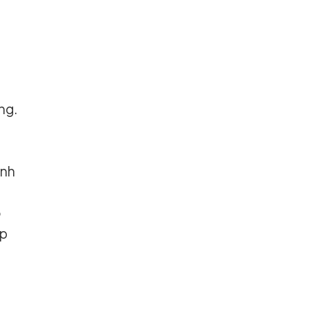
ng.
ảnh
ó
ẹp