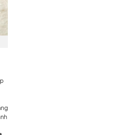
úp
p
áng
ánh
t