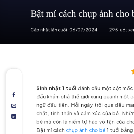
Bật mí cách chụp ảnh cho b
Cập nhật lần cuối:
06/07/2024
295 lượt x
Sinh nhật 1 tuổi
đánh dấu một cột mốc q
đầu khám phá thế giới xung quanh một c
ngữ đầu tiên. Mỗi ngày trôi qua đều ma
chất, tinh thần và cảm xúc của bé. Nhữ
bé mà còn là niềm tự hào vô tận của ch
Bật mí cách
chụp ảnh cho bé
1 tuổi bằng