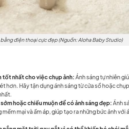
i bằng điện thoại cực đẹp (Nguồn: Aloha Baby Studio)
n tốt nhất cho việc chụp ảnh:
Ánh sáng tự nhiên gi
nét hơn. Hãy tận dụng ánh sáng từ cửa sổ hoặc chụ
nhất.
g sớm hoặc chiều muộn để có ảnh sáng đẹp:
Ánh s
 mềm mại và ấm áp, giúp tạo ra những bức ảnh với 
 nắng mặt trời gay gắt vì có thể khiến bé chói mắ