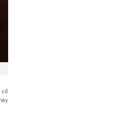
c cố
 này