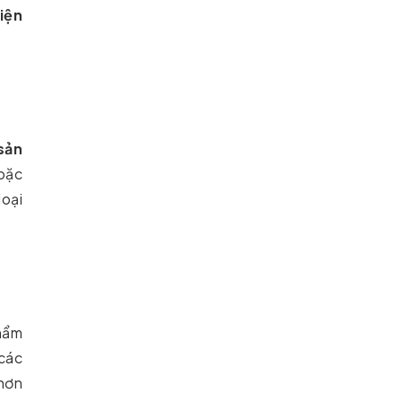
iện
sản
oặc
loại
hẩm
các
 hơn