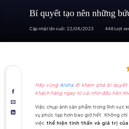
Bí quyết tạo nên những bứ
Cập nhật lần cuối:
22/08/2023
448 lượt x
Hãy cùng
Aloha
đi khám phá bí quyết 
khách hàng ngay từ cái nhìn đầu tiên nh
Việc chụp ảnh sản phẩm trong lĩnh vực 
vụ phức tạp hơn bao giờ hết. Không chỉ
việc
thể hiện tinh thần và giá trị c