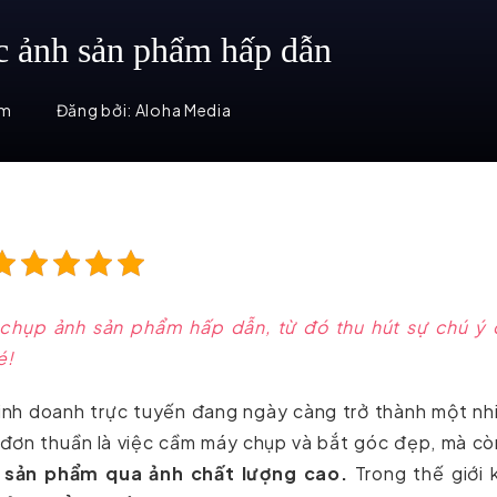
c ảnh sản phẩm hấp dẫn
em
Đăng bởi:
Aloha Media
chụp ảnh sản phẩm hấp dẫn, từ đó thu hút sự chú ý 
é!
kinh doanh trực tuyến đang ngày càng trở thành một n
 đơn thuần là việc cầm máy chụp và bắt góc đẹp, mà cò
ủa sản phẩm qua ảnh chất lượng cao.
Trong thế giới 