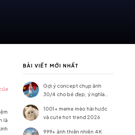
BÀI VIẾT MỚI NHẤT
Gợi ý concept chụp ảnh
của
30/4 cho bé đẹp, ý nghĩa
nhất 2026
1001+ meme mèo hài hước
hiệm
và cute hot trend 2026
n là
kinh
999+ ảnh thiên nhiên 4K