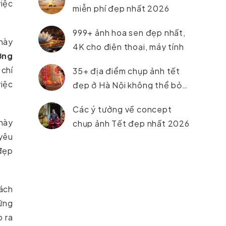
việc
miễn phí đẹp nhất 2026
999+ ảnh hoa sen đẹp nhất,
 này
4K cho điện thoại, máy tính
ợng
 chí
35+ địa điểm chụp ảnh tết
việc
đẹp ở Hà Nội không thể bỏ
lỡ trong năm 2026
Các ý tưởng về concept
 này
chụp ảnh Tết đẹp nhất 2026
 yêu
 đẹp
ách
hững
o ra