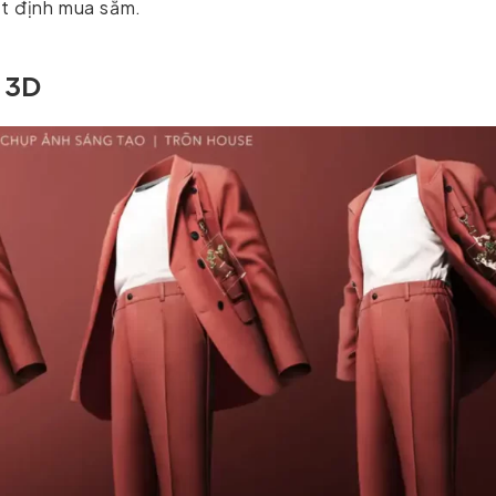
ết định mua sắm.
u 3D