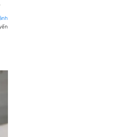
.
 ảnh
uyến