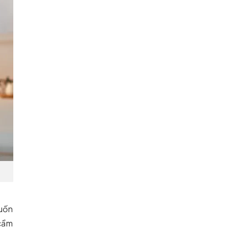
cuốn
 cầm