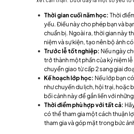
xét cẩn thận. Dưới đây là một số yếu tố 
Thời gian cuối năm học:
Thời điểm
yếu. Điều này cho phép bạn và bạn
chuẩn bị. Ngoài ra, thời gian này t
niệm và sự kiện, tạo nên bộ ảnh có
Trước lễ tốt nghiệp:
Nếu ngày chụ
trở thành một phần của kỷ niệm lễ
chuyển giao từ cấp 2 sang giai đo
Kế hoạch lớp học:
Nếu lớp bạn có
như chuyến du lịch, hội trại, hoặc 
bối cảnh này để gắn liền với nhữn
Thời điểm phù hợp với tất cả:
Hãy
có thể tham gia một cách thuận lợ
tham gia và góp mặt trong bức ảnh