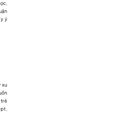
học,
luận
ầy ý
y xu
uồn
 trẻ
ept,