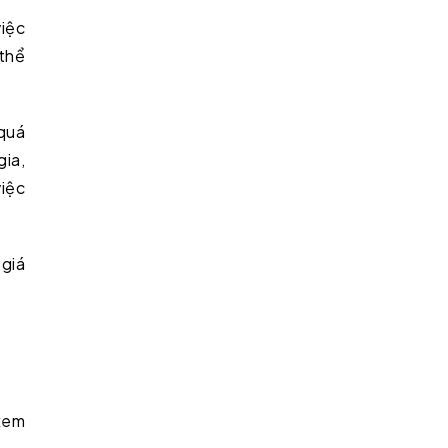
việc
 thể
 quá
gia,
việc
 giá
xem