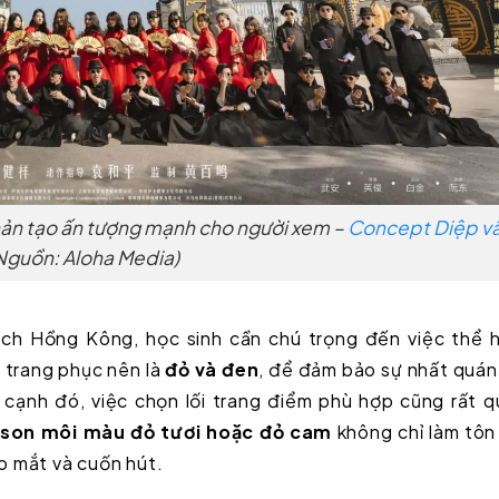
n tạo ấn tượng mạnh cho người xem –
Concept Diệp v
Nguồn: Aloha Media)
ch Hồng Kông, học sinh cần chú trọng đến việc thể h
 trang phục nên là
đỏ và đen
, để đảm bảo sự nhất quán
ạnh đó, việc chọn lối trang điểm phù hợp cũng rất q
 son môi màu đỏ tươi hoặc đỏ cam
không chỉ làm tôn
p mắt và cuốn hút.