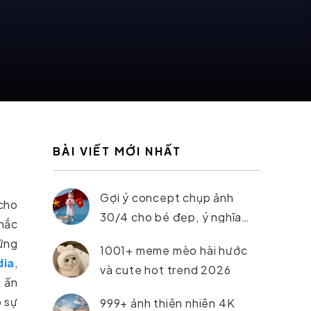
BÀI VIẾT MỚI NHẤT
Gợi ý concept chụp ảnh
cho
30/4 cho bé đẹp, ý nghĩa
khắc
nhất 2026
ững
1001+ meme mèo hài hước
dia
,
và cute hot trend 2026
 ấn
o sự
999+ ảnh thiên nhiên 4K