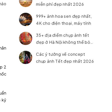
thảo
miễn phí đẹp nhất 2026
999+ ảnh hoa sen đẹp nhất,
4K cho điện thoại, máy tính
35+ địa điểm chụp ảnh tết
đẹp ở Hà Nội không thể bỏ
nhân
lỡ trong năm 2026
Các ý tưởng về concept
chụp ảnh Tết đẹp nhất 2026
p 2
 mốc
huẩn
ẻ kỷ