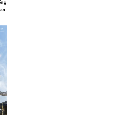
ồng
huôn