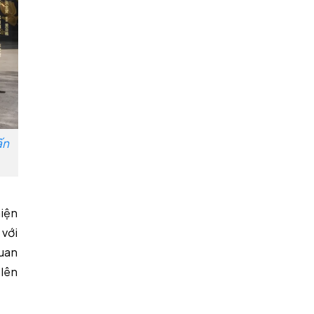
ấn
iện
 với
uan
 lên