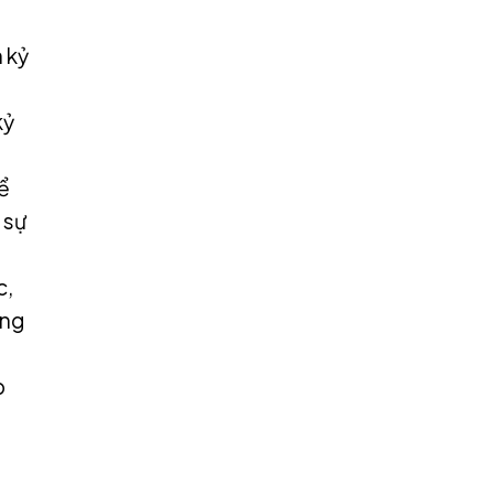
 kỷ
à
kỷ
ể
 sự
c,
ong
p