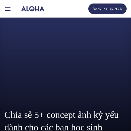
Bỏ
ĐĂNG KÝ DỊCH VỤ
qua
nội
dung
Chia sẻ 5+ concept ảnh kỷ yếu
dành cho các bạn học sinh