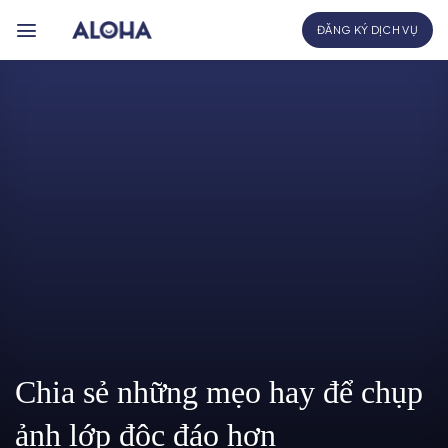
Bỏ
ĐĂNG KÝ DỊCH VỤ
qua
nội
dung
Chia sẻ những mẹo hay để chụp
ảnh lớp độc đáo hơn