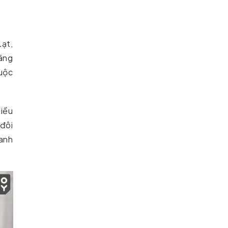
Lạt,
lãng
cuộc
Điều
 đôi
anh