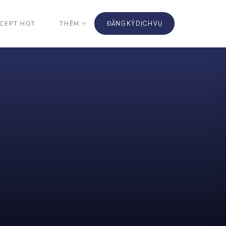
CEPT HOT
THÊM
ĐĂNG KÝ DỊCH VỤ