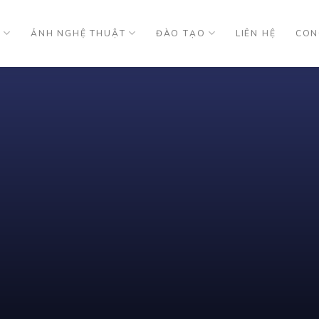
U
ẢNH NGHỆ THUẬT
ĐÀO TẠO
LIÊN HỆ
CON