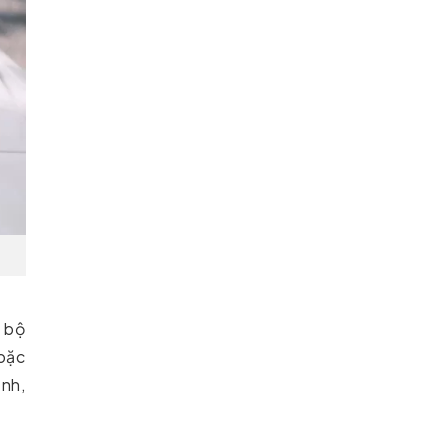
 bộ
hoặc
ịnh,