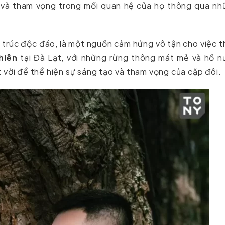
o và tham vọng trong mối quan hệ của họ thông qua nh
n trúc độc đáo, là một nguồn cảm hứng vô tận cho việc 
hiên
tại Đà Lạt, với những rừng thông mát mẻ và hồ n
 vời để thể hiện sự sáng tạo và tham vọng của cặp đôi.