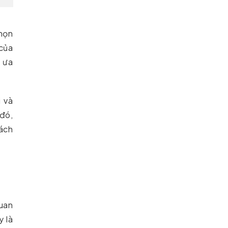
chọn
 của
i ưa
 và
đó,
ách
quan
y là