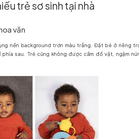
ếu trẻ sơ sinh tại nhà
hoa văn
dụng nền background trơn màu trắng. Đặt bé ở riêng t
rí phía sau. Trẻ cũng không được cầm đồ vật, ngậm nú