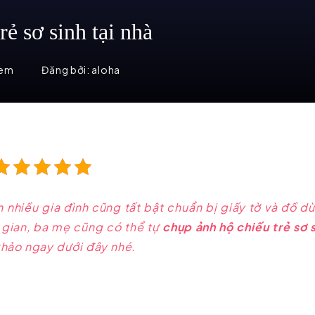
rẻ sơ sinh tại nhà
xem
Đăng bởi:
aloha
n nhiều gia đình cũng tất bật chuẩn bị giấy tờ và đồ d
i gian, ba mẹ cũng có thể tự
chụp ảnh hộ chiếu trẻ sơ 
khảo ngay dưới đây nhé.