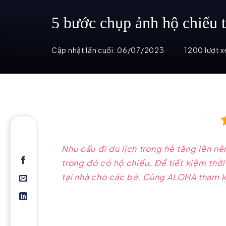
5 bước chụp ảnh hộ chiếu t
Cập nhật lần cuối:
06/07/2023
1200 lượt 
Nhu cầu đi du lịch trong hè tăng lên nê
trong đó có hộ chiếu. Để tiết kiệm thờ
tại nhà cho các bé. Cùng ALOHA tham 