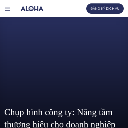
Bỏ
ĐĂNG KÝ DỊCH VỤ
qua
nội
dung
Chụp hình công ty: Nâng tầm
thương hiệu cho doanh nghiệp