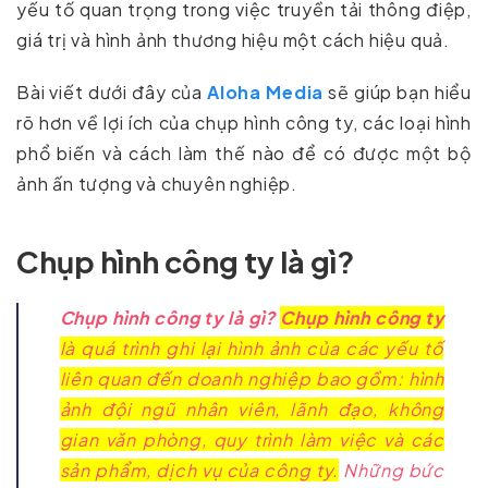
yếu tố quan trọng trong việc truyền tải thông điệp,
giá trị và hình ảnh thương hiệu một cách hiệu quả.
Bài viết dưới đây của
Aloha Media
sẽ giúp bạn hiểu
rõ hơn về lợi ích của chụp hình công ty, các loại hình
phổ biến và cách làm thế nào để có được một bộ
ảnh ấn tượng và chuyên nghiệp.
Chụp hình công ty là gì?
Chụp hình công ty là gì?
Chụp hình công ty
là quá trình ghi lại hình ảnh của các yếu tố
liên quan đến doanh nghiệp bao gồm: hình
ảnh đội ngũ nhân viên, lãnh đạo, không
gian văn phòng, quy trình làm việc và các
sản phẩm, dịch vụ của công ty.
Những bức