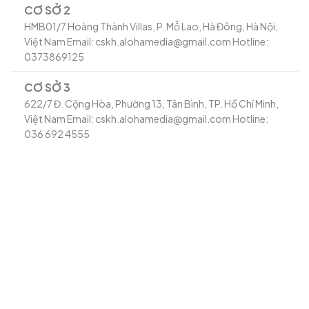
CƠ SỞ 2
HMB01/7 Hoàng Thành Villas, P. Mỗ Lao, Hà Đông, Hà Nội,
Việt Nam Email: cskh.alohamedia@gmail.com Hotline:
0373869125
CƠ SỞ 3
622/7 Đ. Cộng Hòa, Phường 13, Tân Bình, TP. Hồ Chí Minh,
Việt Nam Email: cskh.alohamedia@gmail.com Hotline:
036 692 4555