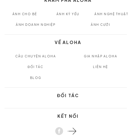
ẢNH CHO BÉ
ẢNH KỶ YẾU
ẢNH NGHỆ THUẬT
ẢNH DOANH NGHIỆP
ẢNH CƯỚI
VỀ ALOHA
CÂU CHUYỆN ALOHA
GIA NHẬP ALOHA
ĐỐI TÁC
LIÊN HỆ
BLOG
ĐỐI TÁC
KẾT NỐI