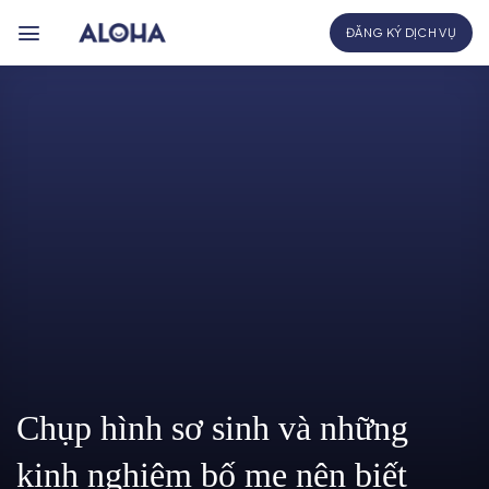
Bỏ
ĐĂNG KÝ DỊCH VỤ
qua
nội
dung
Chụp hình sơ sinh và những
kinh nghiệm bố mẹ nên biết