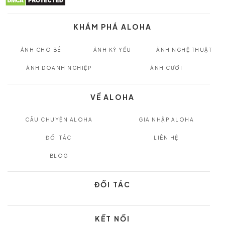
KHÁM PHÁ ALOHA
ẢNH CHO BÉ
ẢNH KỶ YẾU
ẢNH NGHỆ THUẬT
ẢNH DOANH NGHIỆP
ẢNH CƯỚI
VỀ ALOHA
CÂU CHUYỆN ALOHA
GIA NHẬP ALOHA
ĐỐI TÁC
LIÊN HỆ
BLOG
ĐỐI TÁC
KẾT NỐI