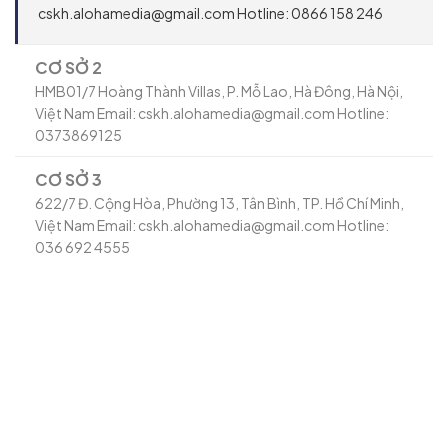
cskh.alohamedia@gmail.com Hotline: 0866 158 246
CƠ SỞ 2
HMB01/7 Hoàng Thành Villas, P. Mỗ Lao, Hà Đông, Hà Nội,
Việt Nam Email: cskh.alohamedia@gmail.com Hotline:
0373869125
CƠ SỞ 3
622/7 Đ. Cộng Hòa, Phường 13, Tân Bình, TP. Hồ Chí Minh,
Việt Nam Email: cskh.alohamedia@gmail.com Hotline:
036 692 4555