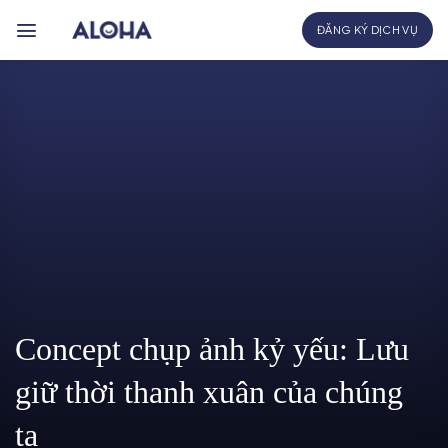
Bỏ
ĐĂNG KÝ DỊCH VỤ
qua
nội
dung
Concept chụp ảnh kỷ yếu: Lưu
giữ thời thanh xuân của chúng
ta