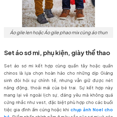
Áo gile len hoặc Áo gile phao mix cùng áo thun
Set áo sơ mi, phụ kiện, giày thể thao
Set áo sơ mi kết hợp cùng quần tây hoặc quần
chinos là lựa chọn hoàn hảo cho những dịp Giáng
sinh đòi hỏi sự chỉnh tề, nhưng vẫn giữ được nét
năng động, thoải mái của bé trai. Sự kết hợp này
mang lại vẻ ngoài lịch sự, đáng yêu mà không quá
cứng nhắc như vest, đặc biệt phù hợp cho các buổi
tiệc gia đình ấm cúng hoặc khi
chụp ảnh Noel cho
bé
. Điểm nhấn chính nằm ở màu sắc của sơ mi và các