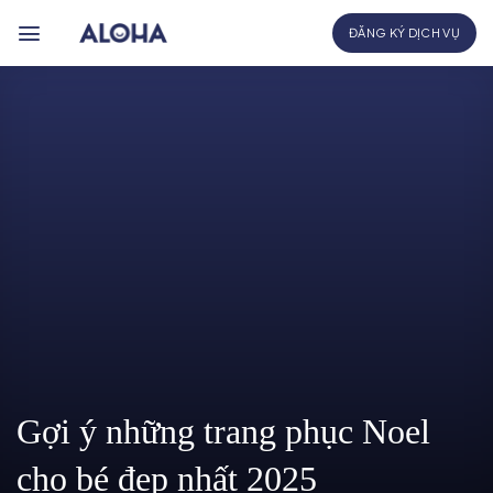
Bỏ
ĐĂNG KÝ DỊCH VỤ
qua
nội
dung
Gợi ý những trang phục Noel
cho bé đẹp nhất 2025