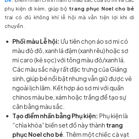
phụ kiện đi kèm, giúp bộ
trang phục Noel cho bé
trai có đủ không khí lễ hội mà vẫn tiện lợi khi di
chuyển.
Phối màu Lễ hội:
Ưu tiên chọn áo sơ mi có
màu đỏ đô, xanh lá đậm (xanh rêu) hoặc sơ
mi caro (kẻ sọc) với tông màu đỏ/xanh lá.
Các màu sắc này rất đặc trưng của Giáng
sinh, giúp bé nổi bật nhưng vẫn giữ được vẻ
ngoài lịch lãm. Kết hợp áo sơ mi với quần
chinos màu be, xám hoặc trắng để tạo sự
cân bằng màu sắc.
Tạo điểm nhấn bằng Phụ kiện:
Phụ kiện là
“chìa khóa” biến set đồ này thành
trang
phục Noel cho bé
. Thêm một chiếc cà vạt