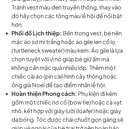
Tránh vest màu đen truyền thống, thay vào
đó hãy chọn các tông màu lễ hội để nổi bật
hơn.
Phối đồ Lịch thiệp:
Bên trong vest, bé nên
mặc áo sơ mi trắng hoặc áo gile len cổ lọ
(turtleneck sweater) màu kem. Áo gile là lựa
chọn tuyệt vời vì nó giúp bé giữ ấm mà
không cần mặc quá nhiều lớp. Thêm một
chiếc cài áo (pin cài) hình cây thông hoặc
ông già Noel để tạo điểm nhấn lễ hội.
Hoàn thiện Phong cách:
Phụ kiện đi kèm
gồm một chiếc nơ cổ (bow tie) hoặc cà vạt
nhỏ, kết hợp với giày lười (loafer) hoặc giày
da bóng. Tóc được chải chuốt gọn gàng sẽ
giúp vẻ ngoài của bé trai trở nên hoàn hảo,