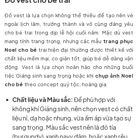
Đồ vest là lựa chọn không thể thiếu để tạo nên vẻ
ngoài lịch lãm, trưởng thành và vô cùng đáng yêu
cho bé trai trong dịp lễ hội cuối năm. Mặc dù vest
mang tính trang trọng, nhưng các mẫu
trang phục
Noel cho bé
trai hiện đại thường được thiết kế với
chất liệu mềm mại, co giãn tốt, giúp bé dễ dàng vận
động. Vest là lựa chọn hoàn hảo cho những buổi
tiệc Giáng sinh sang trọng hoặc khi
chụp ảnh Noel
cho bé
theo concept quý tộc, hoàng gia.
Chất liệu và Màu sắc:
Để phù hợp với
không khí Giáng sinh, nên chọn vest có chất
liệu nỉ, dạ hoặc nhung, vừa ấm áp vừa tạo sự
sang trọng. Màu sắc vest nên là đỏ tía
(burgundy), xanh navy đậm, hoặc xanh rêu.