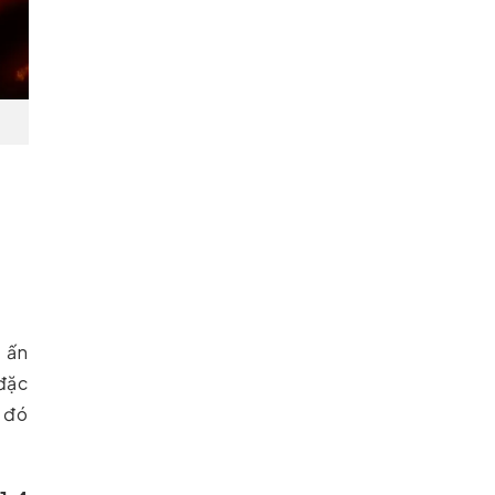
 ấn
 đặc
ừ đó