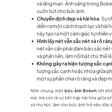
và lãng mạn. Ánh sáng trong Bokeh
cuốn hút cho bức ảnh.
Chuyển dịch đẹp và hài hòa
: Sự 
diễn ra một cách mạch lạc và hài 
này tạo ra một cảm giác tự nhiên 
Hình lấy nét vẫn sắc nét và rõ ràn
nét vẫn cần phải đảm bảo sắc nét v
và phần nền, làm nổi bật chủ thể l
Không gây ra hiện tượng sắc cạn
tượng sắc cạnh hoặc nhòa giữa phầ
một sự phân chia rõ ràng và đẹp mắ
Nhìn chung, một
bức ảnh Bokeh
tốt khô
mà, mà còn là sự kết hợp hài hòa giữa p
và thu hút, làm cho bức ảnh trở nên đặc 