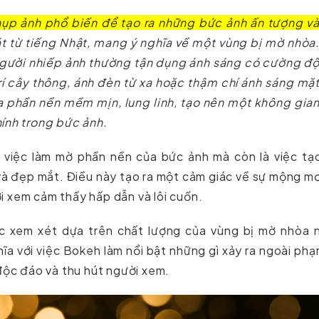
hụp ảnh phổ biến để tạo ra những bức ảnh ấn tượng v
t từ tiếng Nhật, mang ý nghĩa về một vùng bị mờ nhòa
người nhiếp ảnh thường tận dụng ánh sáng có cường đ
rí cây thông, ánh đèn từ xa hoặc thậm chí ánh sáng mặ
 ra phần nền mềm mịn, lung linh, tạo nên một không gia
hính trong bức ảnh.
 việc làm mờ phần nền của bức ảnh mà còn là việc tạ
à đẹp mắt. Điều này tạo ra một cảm giác về sự mộng m
i xem cảm thấy hấp dẫn và lôi cuốn.
 xem xét dựa trên chất lượng của vùng bị mờ nhòa 
ĩa với việc Bokeh làm nổi bật những gì xảy ra ngoài phạ
 độc đáo và thu hút người xem.