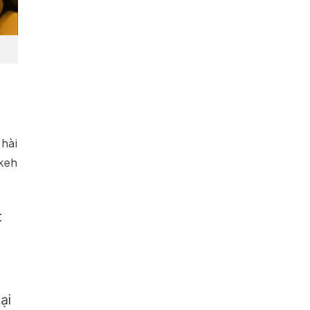
 hài
okeh
t
ại