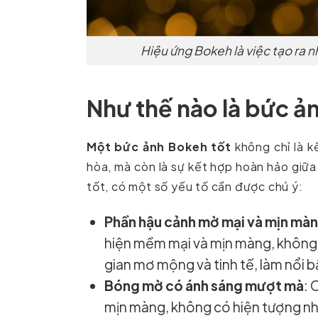
Hiệu ứng Bokeh là việc tạo ra
Như thế nào là bức ả
Một bức ảnh Bokeh tốt
không chỉ là k
hòa, mà còn là sự kết hợp hoàn hảo giữa
tốt, có một số yếu tố cần được chú ý:
Phần hậu cảnh mờ mại và mịn mà
hiện mềm mại và mịn màng, không 
gian mơ mộng và tinh tế, làm nổi b
Bóng mờ có ánh sáng mượt mà
: 
mịn màng, không có hiện tượng n