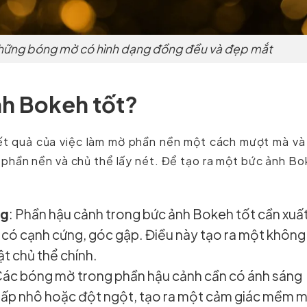
 những bóng mờ có hình dạng đồng đều và đẹp mắt
nh Bokeh tốt?
ết quả của việc làm mờ phần nền một cách mượt mà và
 phần nền và chủ thể lấy nét. Để tạo ra một bức ảnh B
ng
: Phần hậu cảnh trong bức ảnh Bokeh tốt cần xuấ
có cạnh cứng, góc gập. Điều này tạo ra một không
ật chủ thể chính.
Các bóng mờ trong phần hậu cảnh cần có ánh sáng
hấp nhô hoặc đột ngột, tạo ra một cảm giác mềm m