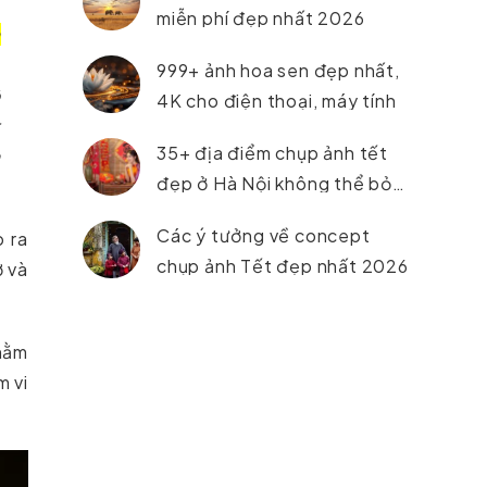
miễn phí đẹp nhất 2026
à
.
999+ ảnh hoa sen đẹp nhất,
ộ
4K cho điện thoại, máy tính
t
35+ địa điểm chụp ảnh tết
n
đẹp ở Hà Nội không thể bỏ
lỡ trong năm 2026
Các ý tưởng về concept
o ra
chụp ảnh Tết đẹp nhất 2026
ơ và
nằm
m vi