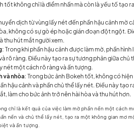
 tốt không chỉ là điểm nhấn mà còn là yếu tố tạo ra
chuyển dịch từ vùng lấy nét đến phần hậu cảnh mờ c
hòa, không có sự gò ép hoặc gián đoạn đột ngột. Đ
và thu hút mắt người xem.
g
: Trong khi phần hậu cảnh được làm mờ, phần hình 
à rõ ràng. Điều này tạo ra sự tương phản giữa chủ 
ấy nét một cách rõ ràng và ấn tượng.
h và nhòa
: Trong bức ảnh Bokeh tốt, không có hiện
n hậu cảnh và phần chủ thể lấy nét. Điều này tạo r
t, làm cho bức ảnh trở nên hài hòa và thu hút hơn.
ng chỉ là kết quả của việc làm mờ phần nền một cách 
hần nền và chủ thể lấy nét, tạo ra một không gian mơ 
biệt và ấn tượng.