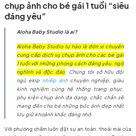
chụp ảnh cho bé gái 1 tuổi “siêu
đáng yêu”
Aloha Baby Studio là ai?
Aloha Baby Studio tự hào là đơn vị chuyên
cung cấp dịch vụ chụp ảnh cho các bé gái
1 tuổi với những phong cách đáng yêu, ngộ
nghĩnh và độc đáo
. Chúng tôi sở hữu đội
ngũ ekip
nhiếp ảnh
chuyên nghiệp, giàu
kinh nghiệm cùng hệ thống trang phục,
phụ kiện chụp ảnh đa dạng, chắc chắn sẽ
mang đến cho bé những bức ảnh đẹp nhất
lưu giữ khoảnh khắc đáng nhớ.
Với phương châm luôn đặt sự an toàn, thoải mái của