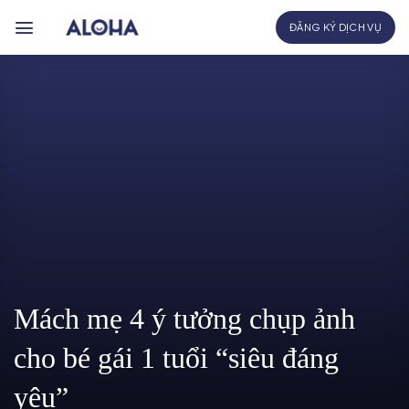
Bỏ
ĐĂNG KÝ DỊCH VỤ
qua
nội
dung
Mách mẹ 4 ý tưởng chụp ảnh
cho bé gái 1 tuổi “siêu đáng
yêu”