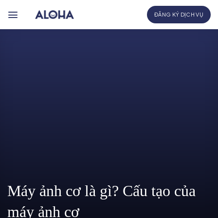
Bỏ
ĐĂNG KÝ DỊCH VỤ
qua
nội
dung
Máy ảnh cơ là gì? Cấu tạo của
máy ảnh cơ