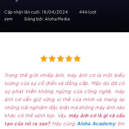
Cập nhật lần cuối:
18/04/2024
446 lượt
xem
Đăng bởi:
Aloha Media
Trong thế giới nhiếp ảnh, máy ảnh cơ là một biểu
tượng của sự cổ điển và đẳng cấp. Mặc dù đã có
sự phát triển không ngừng của công nghệ, máy
ảnh cơ vẫn giữ vững vị thế của mình và mang lại
những trải nghiệm đặc biệt mà không máy ảnh nào
khác có thể sánh kịp. Vậy,
máy ảnh cơ là gì và cấu
tạo của nó ra sao?
Hãy cùng
Aloha Academy
tìm