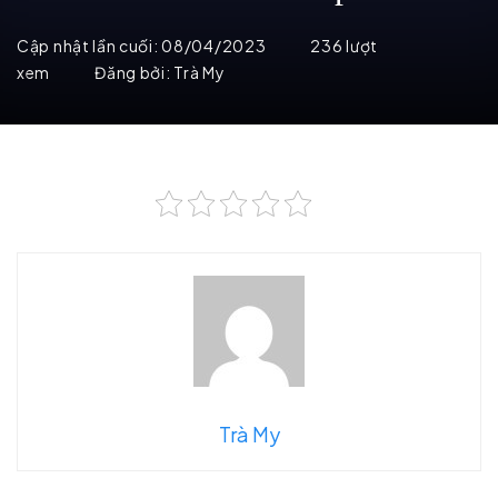
Cập nhật lần cuối:
08/04/2023
236 lượt
xem
Đăng bởi:
Trà My
Trà My