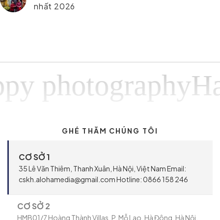
nhất 2026
hotographyHappy 
GHÉ THĂM CHÚNG TÔI
CƠ SỞ 1
35 Lê Văn Thiêm, Thanh Xuân, Hà Nội, Việt Nam Email:
cskh.alohamedia@gmail.com Hotline: 0866 158 246
CƠ SỞ 2
HMB01/7 Hoàng Thành Villas, P. Mỗ Lao, Hà Đông, Hà Nội,