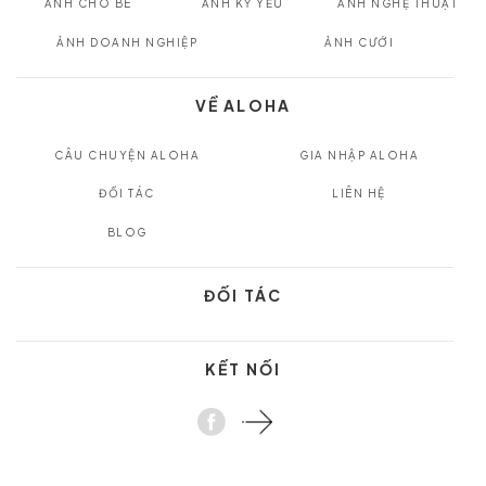
ẢNH CHO BÉ
ẢNH KỶ YẾU
ẢNH NGHỆ THUẬT
ẢNH DOANH NGHIỆP
ẢNH CƯỚI
VỀ ALOHA
CÂU CHUYỆN ALOHA
GIA NHẬP ALOHA
ĐỐI TÁC
LIÊN HỆ
BLOG
ĐỐI TÁC
KẾT NỐI