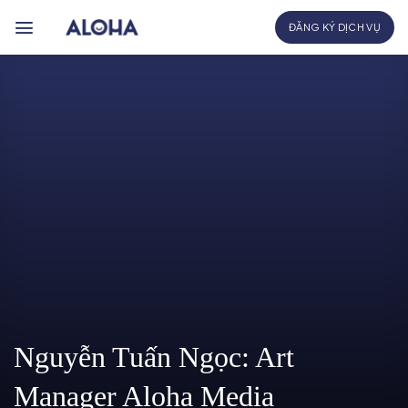
Bỏ
ĐĂNG KÝ DỊCH VỤ
qua
nội
dung
Nguyễn Tuấn Ngọc: Art
Manager Aloha Media